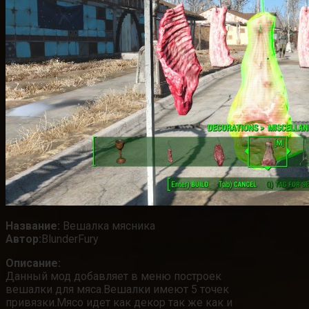
Название:
Вешалка мясника
Автор:
BlunderFury
Описание:
Данный мод добавляет в меню построек
вешалки для мяса.Вешалки имеют 5 точек
привязки.Мясо идет как декор так же как и