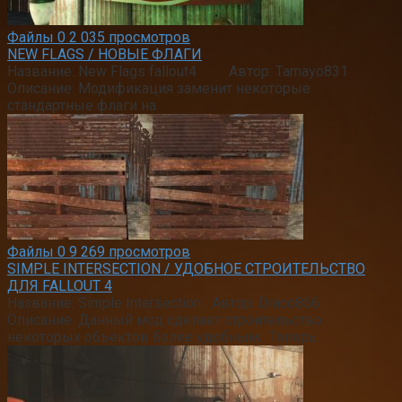
Файлы
0
2 035 просмотров
NEW FLAGS / НОВЫЕ ФЛАГИ
Название: New Flags fallout4 Автор: Tamayo831
Описание: Модификация заменит некоторые
стандартные флаги на
Файлы
0
9 269 просмотров
SIMPLE INTERSECTION / УДОБНОЕ СТРОИТЕЛЬСТВО
ДЛЯ FALLOUT 4
Название: Simple Intersection Автор: Draco856
Описание: Данный мод сделает строительство
некоторых объектов более удобным. Теперь