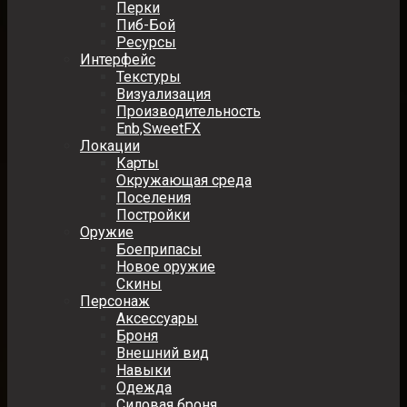
Перки
Пиб-Бой
Ресурсы
Интерфейс
Текстуры
Визуализация
Производительность
Enb,SweetFX
Локации
Карты
Окружающая среда
Поселения
Постройки
Оружие
Боеприпасы
Новое оружие
Скины
Персонаж
Аксессуары
Броня
Внешний вид
Навыки
Одежда
Силовая броня