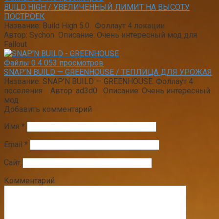
BUILD HIGH / УВЕЛИЧЕННЫЙ ЛИМИТ НА ВЫСОТУ
ПОСТРОЕК
Название: Build High 5.0. Фоллаут 4 локации
Автор: Sychon Описание: Очень интересный мод для
Fallout
Файлы
0
4 053 просмотров
SNAP’N BUILD — GREENHOUSE / ТЕПЛИЦА ДЛЯ УРОЖАЯ
Название: SNAP’N BUILD — GREENHOUSE. Фоллаут 4
поселения Автор: ad3d0 Описание: Очень интересный
мод
Добавить комментарий
Имя
*
Email
*
Сайт
Комментарий