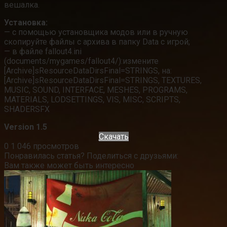
вешалка.
Установка:
— с помощью установщика модов или в ручную
скопируйте файлы с архива в папку Data с игрой;
— в файле fallout4.ini
(documents/mygames/fallout4/):измените
[Archive]sResourceDataDirsFinal=STRINGS, на:
[Archive]sResourceDataDirsFinal=STRINGS, TEXTURES,
MUSIC, SOUND, INTERFACE, MESHES, PROGRAMS,
MATERIALS, LODSETTINGS, VIS, MISC, SCRIPTS,
SHADERSFX
Version 1.5
Скачать
0
1 046 просмотров
Понравилась статья? Поделиться с друзьями:
Вам также может быть интересно