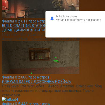
fallout4-mods.ru
Would like to send you notifications
Файлы
0
2 611 просмотров
BUILD CRAFTING STATIONS / ПОЛНАЯ МАСТЕРСКАЯ В
ДОМЕ ДАЙМОНД-СИТИ
Название: Build Crafting Stations in Player Home
Автор: Old Nick Описание: Данный мод для
Файлы
0
2 008 просмотров
PRE WAR SAFES / ДОВОЕННЫЕ СЕЙФЫ
Название: Pre War Safes Автор: Amstrad Описание: Мод
вносит изменения в стандартные хранилища. После
установки
Файлы
0
5 448 просмотров