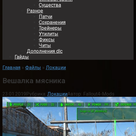
Существа
Разное
Патчи
Сохранения
Трейнеры
Утилиты
Фиксы
Читы
Дополнения dlc
Гайды
Главная
»
Файлы
»
Локации
Вешалка мясника
23.01.2019
Рубрика:
Локации
Автор:
Fallout4-Mods