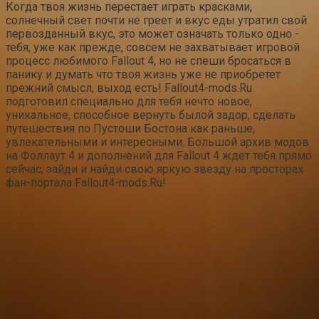
Когда твоя жизнь перестает играть красками,
солнечный свет почти не греет и вкус еды утратил свой
первозданный вкус, это может означать только одно -
тебя, уже как прежде, совсем не захватывает игровой
процесс любимого Fallout 4, но не спеши бросаться в
панику и думать что твоя жизнь уже не приобретет
прежний смысл, выход есть! Fallout4-mods.Ru
подготовил специально для тебя нечто новое,
уникальное, способное вернуть былой задор, сделать
путешествия по Пустоши Бостона как раньше,
увлекательными и интересными. Большой архив модов
на Фоллаут 4 и дополнений для Fallout 4 ждет тебя прямо
сейчас, зайди и найди свою яркую звезду на просторах
фан-портала Fallout4-mods.Ru!