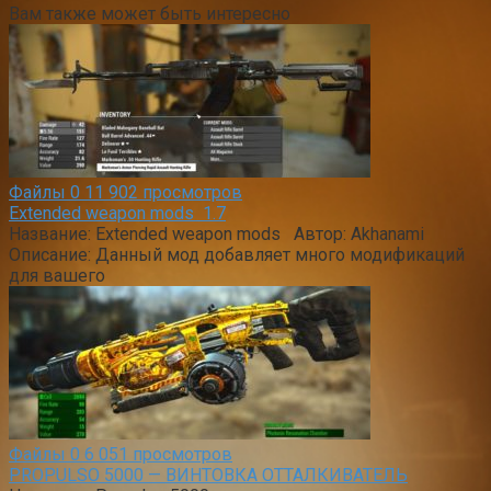
Вам также может быть интересно
Файлы
0
11 902 просмотров
Extended weapon mods 1.7
Название: Extended weapon mods Автор: Akhanami
Описание: Данный мод добавляет много модификаций
для вашего
Файлы
0
6 051 просмотров
PROPULSO 5000 — ВИНТОВКА ОТТАЛКИВАТЕЛЬ