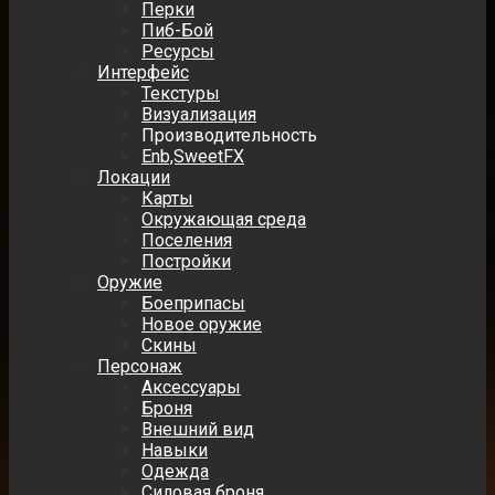
Перки
Пиб-Бой
Ресурсы
Интерфейс
Текстуры
Визуализация
Производительность
Enb,SweetFX
Локации
Карты
Окружающая среда
Поселения
Постройки
Оружие
Боеприпасы
Новое оружие
Скины
Персонаж
Аксессуары
Броня
Внешний вид
Навыки
Одежда
Силовая броня