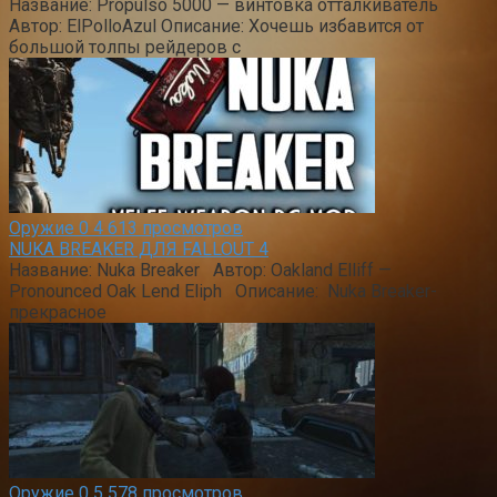
Название: Propulso 5000 — винтовка отталкиватель
Автор: ElPolloAzul Описание: Хочешь избавится от
большой толпы рейдеров с
Оружие
0
4 613 просмотров
NUKA BREAKER ДЛЯ FALLOUT 4
Название: Nuka Breaker Автор: Oakland Elliff —
Pronounced Oak Lend Eliph Описание: Nuka Breaker-
прекрасное
Оружие
0
5 578 просмотров