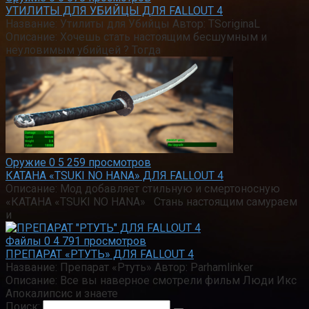
УТИЛИТЫ ДЛЯ УБИЙЦЫ ДЛЯ FALLOUT 4
Название: Утилиты для Убийцы Автор: TSoriginaL
Описание: Хочешь стать настоящим бесшумным и
неуловимым убийцей ? Тогда
Оружие
0
5 259 просмотров
КАТАНА «TSUKI NO HANA» ДЛЯ FALLOUT 4
Описание: Мод добавляет стильную и смертоносную
«КАТАНА «TSUKI NO HANA» Стань настоящим самураем
и
Файлы
0
4 791 просмотров
ПРЕПАРАТ «РТУТЬ» ДЛЯ FALLOUT 4
Название: Препарат «Ртуть» Автор: Parhamlinker
Описание: Все вы наверное смотрели фильм Люди Икс
Апокалипсис и знаете
Поиск: