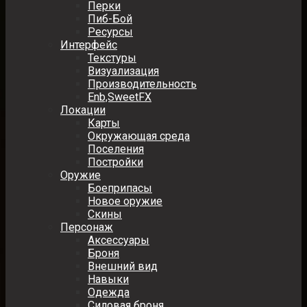
Перки
Пиб-Бой
Ресурсы
Интерфейс
Текстуры
Визуализация
Производительность
Enb,SweetFX
Локации
Карты
Окружающая среда
Поселения
Постройки
Оружие
Боеприпасы
Новое оружие
Скины
Персонаж
Аксессуары
Броня
Внешний вид
Навыки
Одежда
Силовая броня