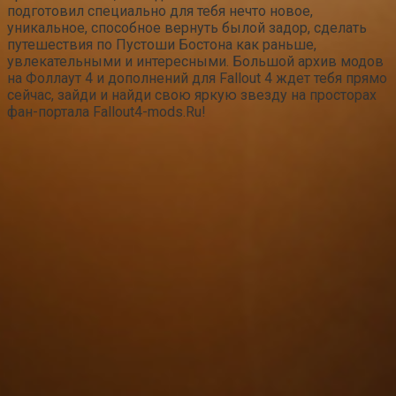
подготовил специально для тебя нечто новое,
уникальное, способное вернуть былой задор, сделать
путешествия по Пустоши Бостона как раньше,
увлекательными и интересными. Большой архив модов
на Фоллаут 4 и дополнений для Fallout 4 ждет тебя прямо
сейчас, зайди и найди свою яркую звезду на просторах
фан-портала Fallout4-mods.Ru!