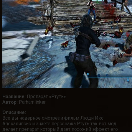
Название:
Препарат «Ртуть»
Автор:
Parhamlinker
Описание:
Все вы наверное смотрели фильм Люди Икс
Апокалипсис и знаете персонажа Ртуть так вот мод
делает препарат который дает похожий эффект его