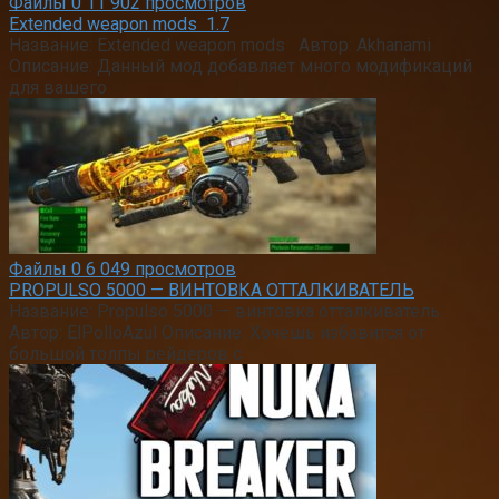
Файлы
0
11 902 просмотров
Extended weapon mods 1.7
Название: Extended weapon mods Автор: Akhanami
Описание: Данный мод добавляет много модификаций
для вашего
Файлы
0
6 049 просмотров
PROPULSO 5000 — ВИНТОВКА ОТТАЛКИВАТЕЛЬ
Название: Propulso 5000 — винтовка отталкиватель
Автор: ElPolloAzul Описание: Хочешь избавится от
большой толпы рейдеров с