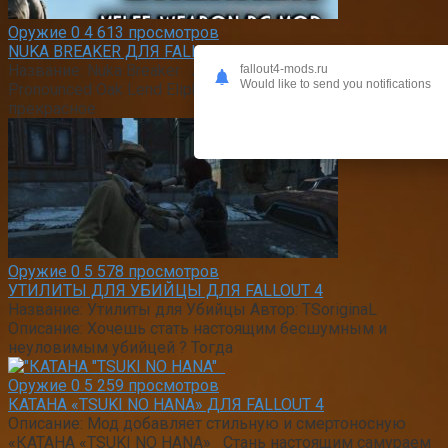
Оружие
0
4 613 просмотров
NUKA BREAKER ДЛЯ FALLOUT 4
Название: Nuka Breaker Автор: Oakland Elliff —
fallout4-mods.ru
Would like to send you notifications
Pronounced Oak Lend Eliph Описание: Nuka Breaker-
прекрасное
Оружие
0
5 578 просмотров
УТИЛИТЫ ДЛЯ УБИЙЦЫ ДЛЯ FALLOUT 4
Название: Утилиты для Убийцы Автор: TSoriginaL
Описание: Хочешь стать настоящим бесшумным и
неуловимым убийцей ? Тогда
Оружие
0
5 259 просмотров
КАТАНА «TSUKI NO HANA» ДЛЯ FALLOUT 4
Описание: Мод добавляет стильную и смертоносную
«КАТАНА «TSUKI NO HANA» Стань настоящим самураем