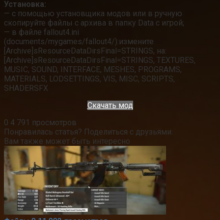
Установка:
— с помощью установщика модов или в ручную
скопируйте файлы с архива в папку Data с игрой;
— в файле fallout4.ini
(documents/mygames/fallout4/):измените
[Archive]sResourceDataDirsFinal=STRINGS, на:
[Archive]sResourceDataDirsFinal=STRINGS, TEXTURES,
MUSIC, SOUND, INTERFACE, MESHES, PROGRAMS,
MATERIALS, LODSETTINGS, VIS, MISC, SCRIPTS,
SHADERSFX
Скачать мод
0
4 791 просмотров
Понравилась статья? Поделиться с друзьями:
Вам также может быть интересно