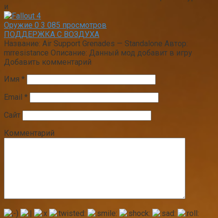
и
Оружие
0
3 085 просмотров
ПОДДЕРЖКА С ВОЗДУХА
Название: Air Support Grenades — Standalone Автор:
mrresistance Описание: Данный мод добавит в игру
Добавить комментарий
Имя
*
Email
*
Сайт
Комментарий