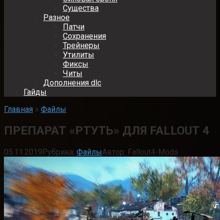
Существа
Разное
Патчи
Сохранения
Трейнеры
Утилиты
Фиксы
Читы
Дополнения dlc
Гайды
Главная
»
Файлы
ПРЕПАРАТ «РТУТЬ» ДЛЯ FALLOUT 4
05.11.2019
Рубрика:
Файлы
Автор:
Fallout4-Mods