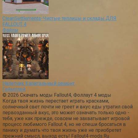
CleanSettlements-Чистые теплицы и склады ДЛЯ
FALLOUT 4
Файлы
Налетчик Капитальный ремонт
Геймплей
© 2026 Скачать моды Fallout4, Фоллаут 4 моды
Когда твоя жизнь перестает играть красками,
солнечный свет почти не греет и вкус еды утратил свой
первозданный вкус, это может означать только одно -
тебя, уже как прежде, совсем не захватывает игровой
процесс любимого Fallout 4, но не спеши бросаться в
панику и думать что твоя жизнь уже не приобретет
прежний смысл, выход есть! Fallout4-mods.Ru