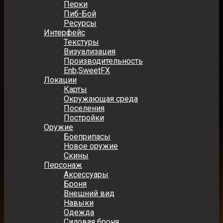
Перки
Пиб-Бой
Ресурсы
Интерфейс
Текстуры
Визуализация
Производительность
Enb,SweetFX
Локации
Карты
Окружающая среда
Поселения
Постройки
Оружие
Боеприпасы
Новое оружие
Скины
Персонаж
Аксессуары
Броня
Внешний вид
Навыки
Одежда
Силовая броня