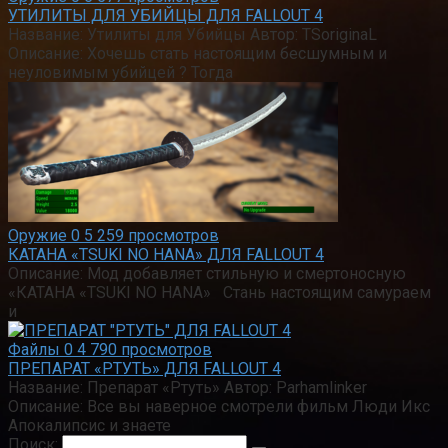
УТИЛИТЫ ДЛЯ УБИЙЦЫ ДЛЯ FALLOUT 4
Название: Утилиты для Убийцы Автор: TSoriginaL
Описание: Хочешь стать настоящим бесшумным и
неуловимым убийцей ? Тогда
Оружие
0
5 259 просмотров
КАТАНА «TSUKI NO HANA» ДЛЯ FALLOUT 4
Описание: Мод добавляет стильную и смертоносную
«КАТАНА «TSUKI NO HANA» Стань настоящим самураем
и
Файлы
0
4 790 просмотров
ПРЕПАРАТ «РТУТЬ» ДЛЯ FALLOUT 4
Название: Препарат «Ртуть» Автор: Parhamlinker
Описание: Все вы наверное смотрели фильм Люди Икс
Апокалипсис и знаете
Поиск: