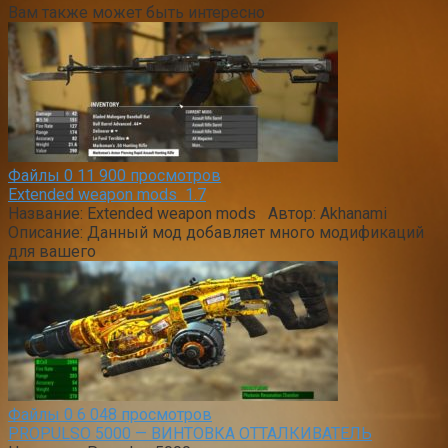
Вам также может быть интересно
Файлы
0
11 900 просмотров
Extended weapon mods 1.7
Название: Extended weapon mods Автор: Akhanami
Описание: Данный мод добавляет много модификаций
для вашего
Файлы
0
6 048 просмотров
PROPULSO 5000 — ВИНТОВКА ОТТАЛКИВАТЕЛЬ