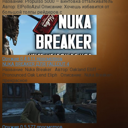
Название: Propulso 5000 — винтовка отталкиватель
Автор: ElPolloAzul Описание: Хочешь избавится от
большой толпы рейдеров с
Оружие
0
4 611 просмотров
NUKA BREAKER ДЛЯ FALLOUT 4
Название: Nuka Breaker Автор: Oakland Elliff —
Pronounced Oak Lend Eliph Описание: Nuka Breaker-
прекрасное
Оружие
0
5 577 просмотров