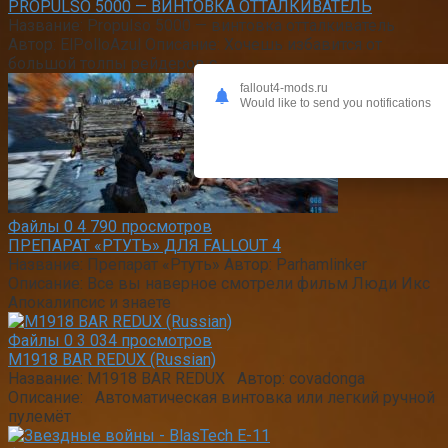
PROPULSO 5000 — ВИНТОВКА ОТТАЛКИВАТЕЛЬ
Название: Propulso 5000 — винтовка отталкиватель
Автор: ElPolloAzul Описание: Хочешь избавится от
большой толпы рейдеров с
fallout4-mods.ru
Would like to send you notifications
Файлы
0
4 790 просмотров
ПРЕПАРАТ «РТУТЬ» ДЛЯ FALLOUT 4
Название: Препарат «Ртуть» Автор: Parhamlinker
Описание: Все вы наверное смотрели фильм Люди Икс
Апокалипсис и знаете
Файлы
0
3 034 просмотров
M1918 BAR REDUX (Russian)
Название: M1918 BAR REDUX Автор: covadonga
Описание: Автоматическая винтовка или легкий ручной
пулемёт