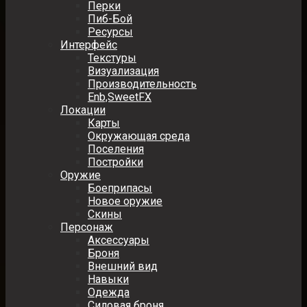
Перки
Пиб-Бой
Ресурсы
Интерфейс
Текстуры
Визуализация
Производительность
Enb,SweetFX
Локации
Карты
Окружающая среда
Поселения
Постройки
Оружие
Боеприпасы
Новое оружие
Скины
Персонаж
Аксессуары
Броня
Внешний вид
Навыки
Одежда
Силовая броня