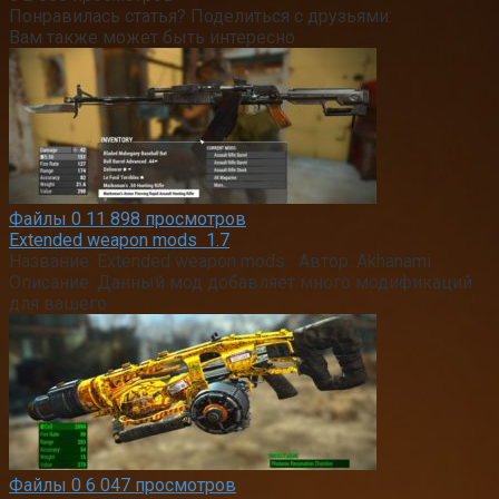
Понравилась статья? Поделиться с друзьями:
Вам также может быть интересно
Файлы
0
11 898 просмотров
Extended weapon mods 1.7
Название: Extended weapon mods Автор: Akhanami
Описание: Данный мод добавляет много модификаций
для вашего
Файлы
0
6 047 просмотров