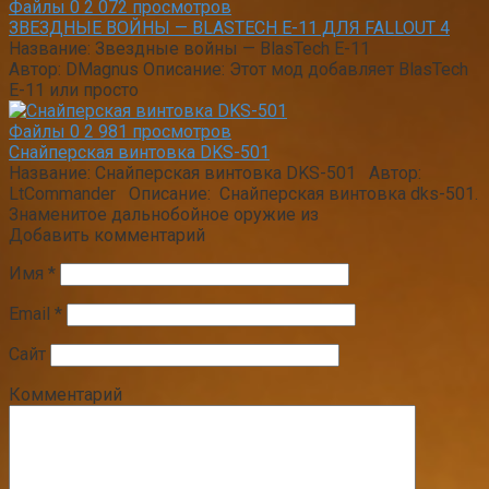
Файлы
0
2 072 просмотров
ЗВЕЗДНЫЕ ВОЙНЫ — BLASTECH Е-11 ДЛЯ FALLOUT 4
Название: Звездные войны — BlasTech Е-11
Автор: DMagnus Описание: Этот мод добавляет BlasTech
Е-11 или просто
Файлы
0
2 981 просмотров
Снайперская винтовка DKS-501
Название: Снайперская винтовка DKS-501 Автор:
LtCommander Описание: Снайперская винтовка dks-501.
Знаменитое дальнобойное оружие из
Добавить комментарий
Имя
*
Email
*
Сайт
Комментарий