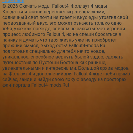
Геймплей
© 2026 Скачать моды Fallout4, Фоллаут 4 моды
Когда твоя жизнь перестает играть красками,
солнечный свет почти не греет и вкус еды утратил свой
первозданный вкус, это может означать только одно -
тебя, уже как прежде, совсем не захватывает игровой
процесс любимого Fallout 4, но не спеши бросаться в
панику и думать что твоя жизнь уже не приобретет
прежний смысл, выход есть! Fallout4-mods.Ru
подготовил специально для тебя нечто новое,
уникальное, способное вернуть былой задор, сделать
путешествия по Пустоши Бостона как раньше,
увлекательными и интересными. Большой архив модов
на Фоллаут 4 и дополнений для Fallout 4 ждет тебя прямо
сейчас, зайди и найди свою яркую звезду на просторах
фан-портала Fallout4-mods.Ru!