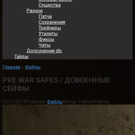
Существа
Разное
Патчи
Сохранения
Трейнеры
Утилиты
Фиксы
Читы
Дополнения dlc
Гайды
Главная
»
Файлы
PRE WAR SAFES / ДОВОЕННЫЕ
СЕЙФЫ
25.01.2019
Рубрика:
Файлы
Автор:
Fallout4-Mods