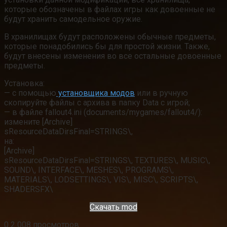
которые обозначены в файлах игры как довоенные не
будут хранить самодельное оружие.
В хранилищах будут расположены обычные предметы,
которые понадобились бы для простой жизни. Также,
будут внесены изменения во все остальные довоенные
предметы.
Установка:
— с помощью
установщика модов
или в ручную
скопируйте файлы с архива в папку Data с игрой;
— в файле fallout4.ini (documents/mygames/fallout4/):
измените [Archive]
sResourceDataDirsFinal=STRINGS\,
на:
[Archive]
sResourceDataDirsFinal=STRINGS\, TEXTURES\, MUSIC\,
SOUND\, INTERFACE\, MESHES\, PROGRAMS\,
MATERIALS\, LODSETTINGS\, VIS\, MISC\, SCRIPTS\,
SHADERSFX\
Скачать mod
0
2 008 просмотров