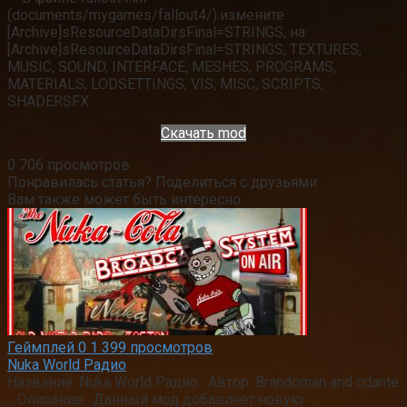
(documents/mygames/fallout4/):измените
[Archive]sResourceDataDirsFinal=STRINGS, на:
[Archive]sResourceDataDirsFinal=STRINGS, TEXTURES,
MUSIC, SOUND, INTERFACE, MESHES, PROGRAMS,
MATERIALS, LODSETTINGS, VIS, MISC, SCRIPTS,
SHADERSFX
Скачать mod
0
706 просмотров
Понравилась статья? Поделиться с друзьями:
Вам также может быть интересно
Геймплей
0
1 399 просмотров
Nuka World Радио
Название: Nuka World Радио. Автор: Brandoman and cdante
. Описание: Данный мод добавляет новую