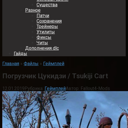
Существа
Разное
Патчи
Сохранения
Трейнеры
Утилиты
Фиксы
Читы
Дополнения dlc
Гайды
Главная
»
Файлы
»
Геймплей
Погрузчик Цукидзи / Tsukiji Cart
12.01.2019
Рубрика:
Геймплей
Автор:
Fallout4-Mods