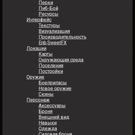
Перки
Пиб-Бой
Ресурсы
Интерфейс
Текстуры
Визуализация
Производительность
Enb,SweetFX
Локации
Карты
Окружающая среда
Поселения
Постройки
Оружие
Боеприпасы
Новое оружие
Скины
Персонаж
Аксессуары
Броня
Внешний вид
Навыки
Одежда
Силовая броня