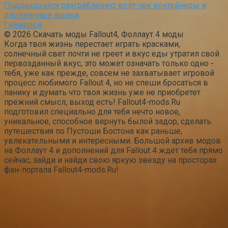
Поддающихся разграблению волт-тек контейнеры и
деревянные ящики
Геймплей
© 2026 Скачать моды Fallout4, Фоллаут 4 моды
Когда твоя жизнь перестает играть красками,
солнечный свет почти не греет и вкус еды утратил свой
первозданный вкус, это может означать только одно -
тебя, уже как прежде, совсем не захватывает игровой
процесс любимого Fallout 4, но не спеши бросаться в
панику и думать что твоя жизнь уже не приобретет
прежний смысл, выход есть! Fallout4-mods.Ru
подготовил специально для тебя нечто новое,
уникальное, способное вернуть былой задор, сделать
путешествия по Пустоши Бостона как раньше,
увлекательными и интересными. Большой архив модов
на Фоллаут 4 и дополнений для Fallout 4 ждет тебя прямо
сейчас, зайди и найди свою яркую звезду на просторах
фан-портала Fallout4-mods.Ru!