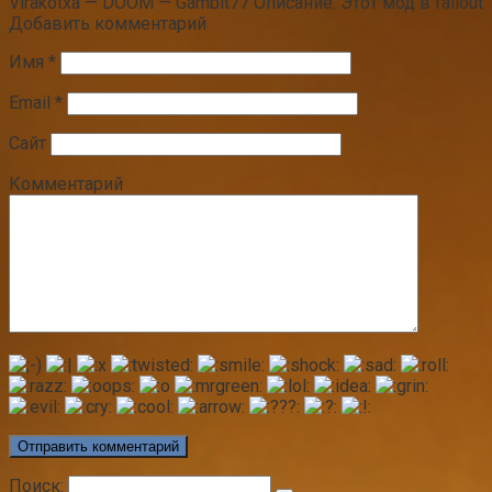
Virakotxa — DOOM — Gambit77 Описание: Этот мод в fallout
Добавить комментарий
Имя
*
Email
*
Сайт
Комментарий
Поиск: