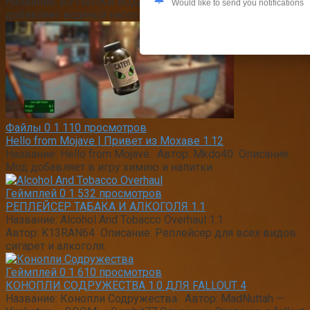
Название: БУТЫЛКА ВОДЫ. Описание: Этот Мод fallout 4
Would like to send you notifications
добавляет водяной насос в котором можно набирать
Файлы
0
1 110 просмотров
Hello from Mojave | Привет из Мохаве 1.12
Название: Hello from Mojave. Автор: Mkdo40 Описание:
Мод добавляет в игру химию и напитки
Геймплей
0
1 532 просмотров
РЕПЛЕЙСЕР ТАБАКА И АЛКОГОЛЯ 1.1
Название: Alcohol And Tobacco Overhaul 1.1
Автор: K13RAN64 Описание: Реплейсер для всех видов
сигарет и алкоголя.
Геймплей
0
1 610 просмотров
КОНОПЛИ СОДРУЖЕСТВА 1.0 ДЛЯ FALLOUT 4
Название: Конопли Содружества. Автор: MadNuttah —