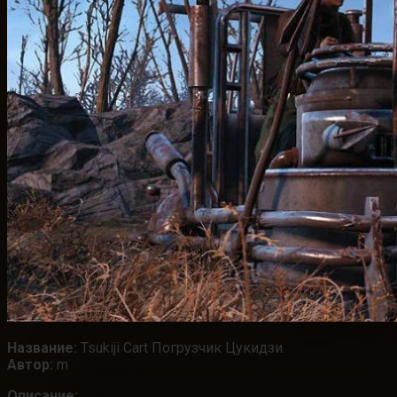
Название:
Tsukiji Cart Погрузчик Цукидзи.
Автор:
m
Описание: