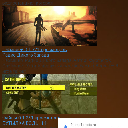
радиостанцию, которая
Геймплей
0
1 721 просмотров
Радио Дикого Запада
Название: Радио Дикого Запада. Автор: XxjrotherxX .
Описание: Хотите вернуть атмосферу Нью Вегаса — В
игре fallout
Файлы
0
1 231 просмотров
БУТЫЛКА ВОДЫ 1.1
fallout4-mods.ru