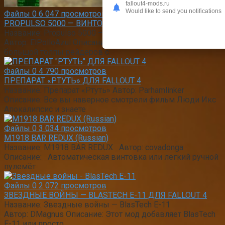
fallout4-mods.ru
Would like to send you notifications
Файлы
0
6 047 просмотров
PROPULSO 5000 — ВИНТОВКА ОТТАЛКИВАТЕЛЬ
Название: Propulso 5000 — винтовка отталкиватель
Автор: ElPolloAzul Описание: Хочешь избавится от
большой толпы рейдеров с
Файлы
0
4 790 просмотров
ПРЕПАРАТ «РТУТЬ» ДЛЯ FALLOUT 4
Название: Препарат «Ртуть» Автор: Parhamlinker
Описание: Все вы наверное смотрели фильм Люди Икс
Апокалипсис и знаете
Файлы
0
3 034 просмотров
M1918 BAR REDUX (Russian)
Название: M1918 BAR REDUX Автор: covadonga
Описание: Автоматическая винтовка или легкий ручной
пулемёт
Файлы
0
2 072 просмотров
ЗВЕЗДНЫЕ ВОЙНЫ — BLASTECH Е-11 ДЛЯ FALLOUT 4
Название: Звездные войны — BlasTech Е-11
Автор: DMagnus Описание: Этот мод добавляет BlasTech
Е-11 или просто