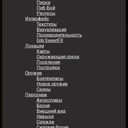
Перки
Пиб-Бой
Ресурсы
Интерфейс
Текстуры
Визуализация
Производительность
Enb,SweetFX
Локации
Карты
Окружающая среда
Поселения
Постройки
Оружие
Боеприпасы
Новое оружие
Скины
Персонаж
Аксессуары
Броня
Внешний вид
Навыки
Одежда
Силовая броня