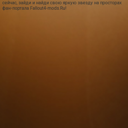
сейчас, зайди и найди свою яркую звезду на просторах
фан-портала Fallout4-mods.Ru!