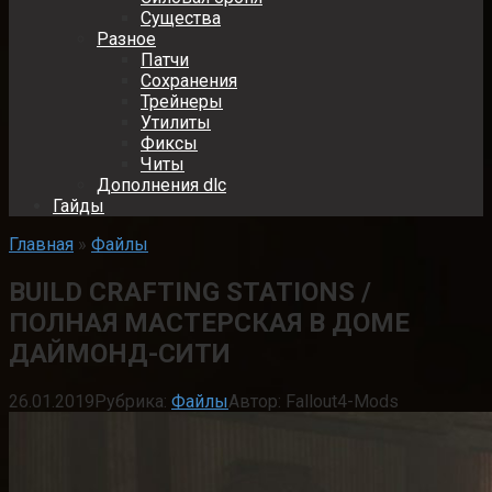
Существа
Разное
Патчи
Сохранения
Трейнеры
Утилиты
Фиксы
Читы
Дополнения dlc
Гайды
Главная
»
Файлы
BUILD CRAFTING STATIONS /
ПОЛНАЯ МАСТЕРСКАЯ В ДОМЕ
ДАЙМОНД-СИТИ
26.01.2019
Рубрика:
Файлы
Автор:
Fallout4-Mods