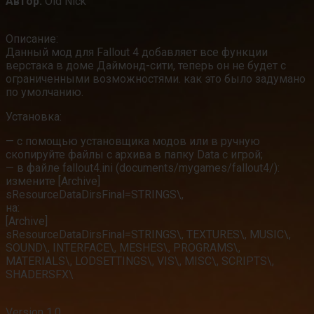
Автор:
Old Nick
Описание:
Данный мод для Fallout 4 добавляет все функции
верстака в доме Даймонд-сити, теперь он не будет с
ограниченными возможностями. как это было задумано
по умолчанию.
Установка:
— с помощью установщика модов или в ручную
скопируйте файлы с архива в папку Data с игрой;
— в файле fallout4.ini (documents/mygames/fallout4/):
измените [Archive]
sResourceDataDirsFinal=STRINGS\,
на:
[Archive]
sResourceDataDirsFinal=STRINGS\, TEXTURES\, MUSIC\,
SOUND\, INTERFACE\, MESHES\, PROGRAMS\,
MATERIALS\, LODSETTINGS\, VIS\, MISC\, SCRIPTS\,
SHADERSFX\
Version 1.0