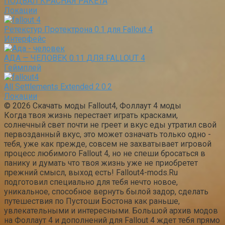
ПОДВАЛ КРАСНАЯ РАКЕТА
Локации
Ретекстур Протектрона 0.1 для Fallout 4
Интерфейс
АДА — ЧЕЛОВЕК 0.11 ДЛЯ FALLOUT 4
Геймплей
All Settlements Extended 2.0.2
Локации
© 2026 Скачать моды Fallout4, Фоллаут 4 моды
Когда твоя жизнь перестает играть красками,
солнечный свет почти не греет и вкус еды утратил свой
первозданный вкус, это может означать только одно -
тебя, уже как прежде, совсем не захватывает игровой
процесс любимого Fallout 4, но не спеши бросаться в
панику и думать что твоя жизнь уже не приобретет
прежний смысл, выход есть! Fallout4-mods.Ru
подготовил специально для тебя нечто новое,
уникальное, способное вернуть былой задор, сделать
путешествия по Пустоши Бостона как раньше,
увлекательными и интересными. Большой архив модов
на Фоллаут 4 и дополнений для Fallout 4 ждет тебя прямо