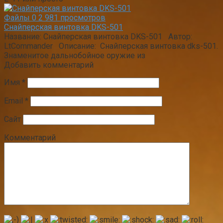
Файлы
0
2 981 просмотров
Снайперская винтовка DKS-501
Название: Снайперская винтовка DKS-501 Автор:
LtCommander Описание: Снайперская винтовка dks-501.
Знаменитое дальнобойное оружие из
Добавить комментарий
Имя
*
Email
*
Сайт
Комментарий