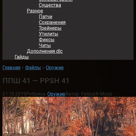
Существа
Разное
Патчи
Сохранения
Трейнеры
Утилиты
Фиксы
Читы
Дополнения dlc
Гайды
Главная
»
Файлы
»
Оружие
ППШ 41 — PPSH 41
31.10.2019
Рубрика:
Оружие
Автор:
Fallout4-Mods