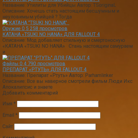
Название: Утилиты для Убийцы Автор: TSoriginaL
Описание: Хочешь стать настоящим бесшумным и
неуловимым убийцей ? Тогда
Оружие
0
5 258 просмотров
КАТАНА «TSUKI NO HANA» ДЛЯ FALLOUT 4
Описание: Мод добавляет стильную и смертоносную
«КАТАНА «TSUKI NO HANA» Стань настоящим самураем
и
Файлы
0
4 790 просмотров
ПРЕПАРАТ «РТУТЬ» ДЛЯ FALLOUT 4
Название: Препарат «Ртуть» Автор: Parhamlinker
Описание: Все вы наверное смотрели фильм Люди Икс
Апокалипсис и знаете
Добавить комментарий
Имя
*
Email
*
Сайт
Комментарий