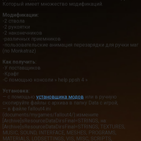
Который имеет множество модификаций.
Модификации:
-2 ствола
-2 рукоятки
-2 наконечников
-различных приемников
-пользовательские анимация перезарядки для ручки маг
(по Monkatraz)
Как получить:
-У поставщиков
-Крафт
-С помощью консоли » help ppsh 4 »
Установка:
— с помощью
установщика модов
или в ручную
скопируйте файлы с архива в папку Data с игрой;
— в файле fallout4.ini
(documents/mygames/fallout4/):измените
[Archive]sResourceDataDirsFinal=STRINGS, на:
[Archive]sResourceDataDirsFinal=STRINGS, TEXTURES,
MUSIC, SOUND, INTERFACE, MESHES, PROGRAMS,
MATERIALS, LODSETTINGS, VIS, MISC, SCRIPTS,