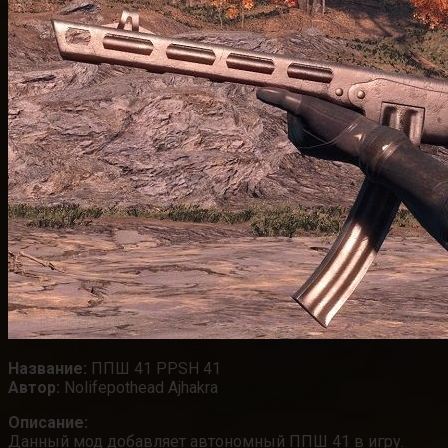
Название:
ППШ 41 PPSH 41
Автор:
Nolifepothead Ajhakra
Описание:
Данный мод добавляет автономный ППШ 41 в игру.