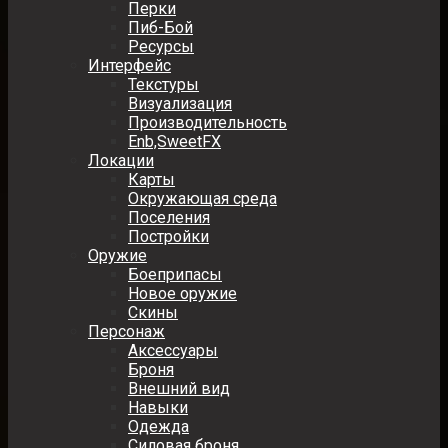
Перки
Пиб-Бой
Ресурсы
Интерфейс
Текстуры
Визуализация
Производительность
Enb,SweetFX
Локации
Карты
Окружающая среда
Поселения
Постройки
Оружие
Боеприпасы
Новое оружие
Скины
Персонаж
Аксессуары
Броня
Внешний вид
Навыки
Одежда
Силовая броня