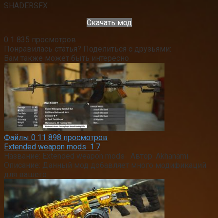
SHADERSFX
Скачать мод
0
1 835 просмотров
Понравилась статья? Поделиться с друзьями:
Вам также может быть интересно
Файлы
0
11 898 просмотров
Extended weapon mods 1.7
Название: Extended weapon mods Автор: Akhanami
Описание: Данный мод добавляет много модификаций
для вашего