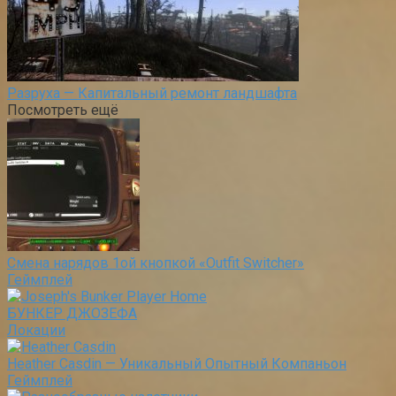
Разруха — Капитальный ремонт ландшафта
Посмотреть ещё
Смена нарядов 1ой кнопкой «Outfit Switcher»
Геймплей
БУНКЕР ДЖОЗЕФА
Локации
Heather Casdin — Уникальный Опытный Компаньон
Геймплей