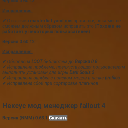
Версия 0.60.13:
Исправления:
✔
Отключен
masterlist.yaml
для проверки, пока мы не
сможем должным образом исправить это (
Похоже не
работает у некоторых пользователей
)
Версия 0.60.12:
Исправления:
✔
Обновлена
LOOT
библиотека до
Версии 0.8
✔
Исправлена проблема, препятствующая пользователям
выполнять установки для игры
Dark Souls 2
✔
Исправлена ошибка с поиском модов в папке
profiles
✔
Исправлена сбой при сортировке плагинов
Нексус мод менеджер fallout 4
Версия (NMM) 0.63.1
Скачать