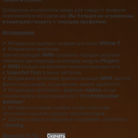
Добавлено контекстное меню для каждого профиля
переименование/удаление (
Вы больше не ограничены
взаимодействовать с текущим профилем
).
Исправления:
✔
Исправлена ошибка с модами для игры
Witcher 3
✔
Исправлена проблема,
препятствующая
NMM
сохранять порядок загрузки
плагинов при переходе на вкладку модули (
Plugins
)
✔
NMM
больше не загружает несуществующие пути
в
Supported Tools
в меню настроек
✔
Исправлена проблема, препятствующая
NMM
удалять
файлы кэша модов, когда архивы модов удаляются
✔
Исправлена проблема с файлами
readme
, когда
показывалось предупреждение с
“отсутствующими
файлами”
✔
Исправлена редкая ошибка, когда сторонние
программы меняли порядок загрузки модов
✔
Удалены старые отладочные сообщения, связанные
с
tracelog
Версия 0.61.16:
—
Скачать