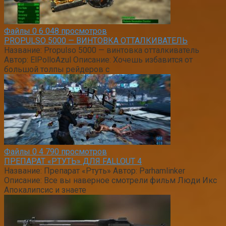
Файлы
0
6 048 просмотров
PROPULSO 5000 — ВИНТОВКА ОТТАЛКИВАТЕЛЬ
Название: Propulso 5000 — винтовка отталкиватель
Автор: ElPolloAzul Описание: Хочешь избавится от
большой толпы рейдеров с
Файлы
0
4 790 просмотров
ПРЕПАРАТ «РТУТЬ» ДЛЯ FALLOUT 4
Название: Препарат «Ртуть» Автор: Parhamlinker
Описание: Все вы наверное смотрели фильм Люди Икс
Апокалипсис и знаете