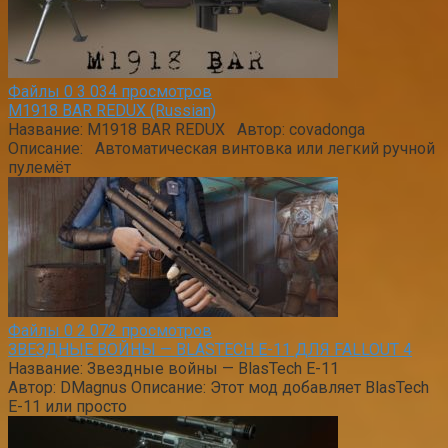
Файлы
0
3 034 просмотров
M1918 BAR REDUX (Russian)
Название: M1918 BAR REDUX Автор: covadonga
Описание: Автоматическая винтовка или легкий ручной
пулемёт
Файлы
0
2 072 просмотров
ЗВЕЗДНЫЕ ВОЙНЫ — BLASTECH Е-11 ДЛЯ FALLOUT 4
Название: Звездные войны — BlasTech Е-11
Автор: DMagnus Описание: Этот мод добавляет BlasTech
Е-11 или просто