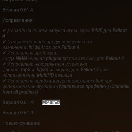
Версия 0.61.4:
Исправления:
✔
Добавлена кнопка запуска игры через
F4SE
для
Fallout
4
✔
Отредактировано предупреждение при
изменении
.ini
файлов для
Fallout 4
✔
Исправлена проблема,
когда
NMM
очищал
plugins.txt
при запуске, для
Fallout 4
✔
Исправлена некорректная установка
файлов
.mp3
и
.bgsm
из модов, для
Fallout 4
при
использовании
MultiHD
режима
✔
Исправлена ошибка, когда происходил сбой при
использовании функции
«Удалить все профили»
(
«Uninstall
from all profiles»
)
Версия 0.61.4:
—
Скачать
Версия 0.61.0:
Новые функции: