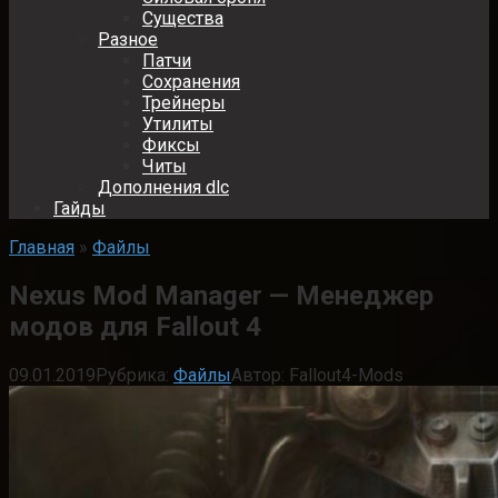
Существа
Разное
Патчи
Сохранения
Трейнеры
Утилиты
Фиксы
Читы
Дополнения dlc
Гайды
Главная
»
Файлы
Nexus Mod Manager — Менеджер
модов для Fallout 4
09.01.2019
Рубрика:
Файлы
Автор:
Fallout4-Mods