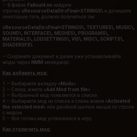
— В файле
Fallout4.ini
найдите
строчку
sResourceDataDirsFinal=STRINGS\
и допишите
некоторые тэги, должно получиться так:
sResourceDataDirsFinal=STRINGS\, TEXTURES\, MUSIC\,
SOUND\, INTERFACE\, MESHES\, PROGRAMS\,
MATERIALS\, LODSETTINGS\, VIS\, MISC\, SCRIPTS\,
SHADERSFX\
— Сохраните документ и далее уже устанавливайте
моды через
NMM
менеджер.
Как добавить мод:
1 — Выбираете вкладку
«Mods»
.
2 — Слева, жмете
«Add Mod from file»
.
3 — Выбранный мод появляется в списке.
4 — Выбираете мод из списка и слева жмем
«Activated
the selected mod»
или двойной щелчок мыши по строке
с модом.
5 — Всё готово,мод установился в игру.
Как отключить мод: