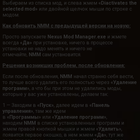
Выбираем из списка мод, и слева жмем
«Diactivates the
selected mod»
или двойной щелчок мыши по строке с
модом.
Как обновить NMM с предыдущей версии на новую:
Просто запускаете
Nexus Mod Manager.exe
и жмете
всегда
«Да»
при установке, ничего в процессе
установки не надо менять и ничего не
отмечайте,
NMM
сам установится.
Решения возникших проблем, после обновления:
Если после обновления,
NMM
начал странно себя вести,
то лучше всего удалить его полностью через
«Удаление
программ»
, а что бы при этом не удалились моды,
которые у вас уже установлены, делаем так:
1 — Заходим в
«Пуск»
, далее идем в
«Панель
управления»
, там же идем
в
«Программы»
или
«Удаление программ»
,
находим
NMM
в списке установленных программ и
жмем правой кнопкой мышки и жмем
«Удалить»
,
появится первое окошко, в нем жмем
«Да»
, тут же