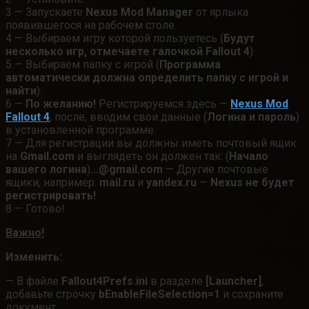
3 — Запускаете
Nexus Mod Manager
от ярлыка
появившегося на рабочем столе.
4 — Выбираем игру которой пользуетесь (
Будут
несколько игр, отмечаете галочкой Fallout 4
).
5 — Выбираем папку с игрой (
Программа
автоматически должна определить папку с игрой и
найти
).
6 —
По желанию!
Регистрируемся здесь —
Nexus Mod
Fallout 4
, после, вводим свои данные (
Логина и пароль
)
в установленной программе.
7 — Для регистрации вы должны иметь почтовый ящик
на
Gmail.com
и выглядеть он должен так: (
Начало
вашего логина
)
…@gmail.com
— Другие почтовые
ящики, например:
mail.ru
и
yandex.ru
—
Nexus не будет
регистрировать!
8 — Готово!
Важно!
Изменить:
— В файле
Fallout4Prefs.ini
в разделе
[Launcher]
,
добавьте строчку
bEnableFileSelection=1
и сохраните
документ.