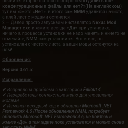
появится второе окошко с вопросом
«Удалить все
конфигурационные файлы или нет?»
(
На английском
),
тут вы жмете
«Нет»
, в итоге сам
NMM
удалится начисто,
а плей лист с модами останется.
2 — Далее просто запускаем инсталлятор
Nexus Mod
Manager.exe
и жмите всегда
«Да»
при установке,
ничего в процессе установки не надо менять и ничего не
отмечайте,
NMM
сам установится. Вот и все, он
установлен с чистого листа, а ваши моды останутся на
нем!
Обновления:
Версия 0.61.5:
Исправления:
✔
Исправлена проблема с категорией
Fallout 4
✔
Переработаны контекстные меню для управления
модами
✔
Изменен исходный код и обновлен
Microsoft .NET
Framework 4.6
(
После обновления NMM, потребует
обновить Microsoft .NET Framework 4.6, не бойтесь и
жмите «Да», а там ждите пока установится и можно снова
запустить NMM
)