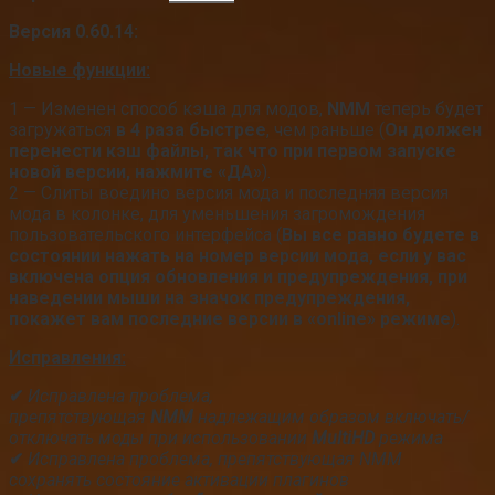
Версия 0.60.14:
Новые функции:
1 — Изменен способ кэша для модов,
NMM
теперь будет
загружаться
в 4 раза быстрее
, чем раньше (
Он должен
перенести кэш файлы, так что при первом запуске
новой версии, нажмите «ДА»
).
2 — Слиты воедино версия мода и последняя версия
мода в колонке, для уменьшения загромождения
пользовательского интерфейса (
Вы все равно будете в
состоянии нажать на номер версии мода, если у вас
включена опция обновления и предупреждения, при
наведении мыши на значок предупреждения,
покажет вам последние версии в «online» режиме
).
Исправления:
✔
Исправлена проблема,
препятствующая
NMM
надлежащим образом включать/
отключать моды при использовании
MultiHD
режима
✔
Исправлена проблема, препятствующая NMM
сохранять состояние активации плагинов