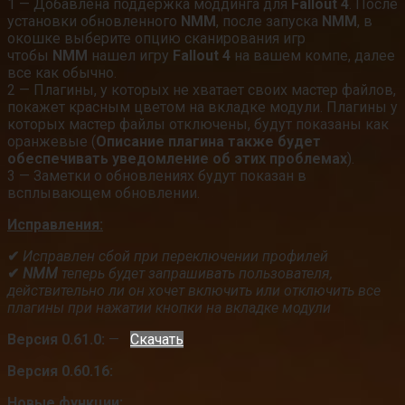
1 — Добавлена поддержка моддинга для
Fallout 4
. После
установки обновленного
NMM
, после запуска
NMM
, в
окошке выберите опцию сканирования игр
чтобы
NMM
нашел игру
Fallout 4
на вашем компе, далее
все как обычно.
2 — Плагины, у которых не хватает своих мастер файлов,
покажет красным цветом на вкладке модули. Плагины у
которых мастер файлы отключены, будут показаны как
оранжевые (
Описание плагина также будет
обеспечивать уведомление об этих проблемах
).
3 — Заметки о обновлениях будут показан в
всплывающем обновлении.
Исправления:
✔
Исправлен сбой при переключении профилей
✔
NMM
теперь будет запрашивать пользователя,
действительно ли он хочет включить или отключить все
плагины при нажатии кнопки на вкладке модули
Версия 0.61.0:
—
Скачать
Версия 0.60.16:
Новые функции: