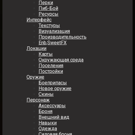
Перки
Пиб-Бой
Ресурсы
Интерфейс
Текстуры
Визуализация
Производительность
Enb,SweetFX
Локации
Карты
Окружающая среда
Поселения
Постройки
Оружие
Боеприпасы
Новое оружие
Скины
Персонаж
Аксессуары
Броня
Внешний вид
Навыки
Одежда
Силовая броня