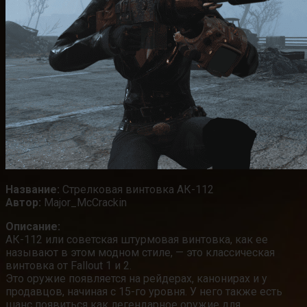
Название:
Стрелковая винтовка АК-112
Автор:
Major_McCrackin
Описание:
АК-112 или советская штурмовая винтовка, как ее
называют в этом модном стиле, — это классическая
винтовка от Fallout 1 и 2.
Это оружие появляется на рейдерах, канонирах и у
продавцов, начиная с 15-го уровня. У него также есть
шанс появиться как легендарное оружие для