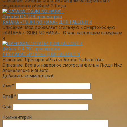
Описание: Хочешь стать настоящим бесшумным и
неуловимым убийцей ? Тогда
Оружие
0
5 259 просмотров
КАТАНА «TSUKI NO HANA» ДЛЯ FALLOUT 4
Описание: Мод добавляет стильную и смертоносную
«КАТАНА «TSUKI NO HANA» Стань настоящим самураем
и
Файлы
0
4 791 просмотров
ПРЕПАРАТ «РТУТЬ» ДЛЯ FALLOUT 4
Название: Препарат «Ртуть» Автор: Parhamlinker
Описание: Все вы наверное смотрели фильм Люди Икс
Апокалипсис и знаете
Добавить комментарий
Имя
*
Email
*
Сайт
Комментарий