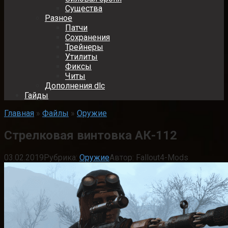
Существа
Разное
Патчи
Сохранения
Трейнеры
Утилиты
Фиксы
Читы
Дополнения dlc
Гайды
Главная
»
Файлы
»
Оружие
Стрелковая винтовка АК-112
03.02.2019
Рубрика:
Оружие
Автор:
Fallout4-Mods