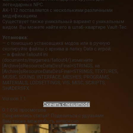
легендарных NPC.
AK-112 поставляется с несколькими различными
модификациям.
Существует также уникальный вариант с уникальным
видом. Вы можете найти его в штаб-квартире Vault-Tec.
Установка:
— с помощью установщика модов или в ручную
скопируйте файлы с архива в папку Data с игрой;
— в файле fallout4.ini
(documents/mygames/fallout4/):измените
[Archive]sResourceDataDirsFinal=STRINGS, на:
[Archive]sResourceDataDirsFinal=STRINGS, TEXTURES,
MUSIC, SOUND, INTERFACE, MESHES, PROGRAMS,
MATERIALS, LODSETTINGS, VIS, MISC, SCRIPTS,
SHADERSFX
Version 1.1
Скачать c nexusmods
0
1 656 просмотров
Понравилась статья? Поделиться с друзьями:
Вам также может быть интересно