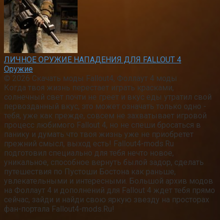
ЛИЧНОЕ ОРУЖИЕ НАПАДЕНИЯ ДЛЯ FALLOUT 4
Оружие
© 2026 Скачать моды Fallout4, Фоллаут 4 моды
Когда твоя жизнь перестает играть красками,
солнечный свет почти не греет и вкус еды утратил свой
первозданный вкус, это может означать только одно -
тебя, уже как прежде, совсем не захватывает игровой
процесс любимого Fallout 4, но не спеши бросаться в
панику и думать что твоя жизнь уже не приобретет
прежний смысл, выход есть! Fallout4-mods.Ru
подготовил специально для тебя нечто новое,
уникальное, способное вернуть былой задор, сделать
путешествия по Пустоши Бостона как раньше,
увлекательными и интересными. Большой архив модов
на Фоллаут 4 и дополнений для Fallout 4 ждет тебя прямо
сейчас, зайди и найди свою яркую звезду на просторах
фан-портала Fallout4-mods.Ru!