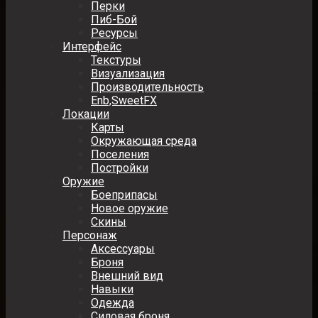
Перки
Пиб-Бой
Ресурсы
Интерфейс
Текстуры
Визуализация
Производительность
Enb,SweetFX
Локации
Карты
Окружающая среда
Поселения
Постройки
Оружие
Боеприпасы
Новое оружие
Скины
Персонаж
Аксессуары
Броня
Внешний вид
Навыки
Одежда
Силовая броня