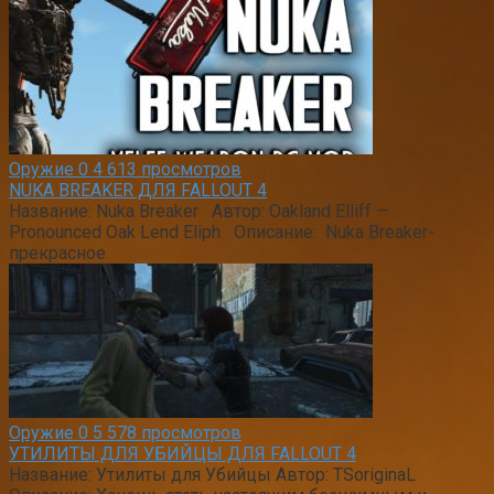
Оружие
0
4 613 просмотров
NUKA BREAKER ДЛЯ FALLOUT 4
Название: Nuka Breaker Автор: Oakland Elliff —
Pronounced Oak Lend Eliph Описание: Nuka Breaker-
прекрасное
Оружие
0
5 578 просмотров
УТИЛИТЫ ДЛЯ УБИЙЦЫ ДЛЯ FALLOUT 4
Название: Утилиты для Убийцы Автор: TSoriginaL