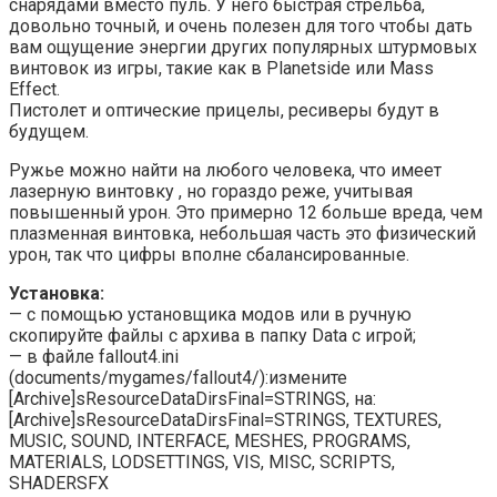
снарядами вместо пуль. У него быстрая стрельба,
довольно точный, и очень полезен для того чтобы дать
вам ощущение энергии других популярных штурмовых
винтовок из игры, такие как в Planetside или Mass
Effect.
Пистолет и оптические прицелы, ресиверы будут в
будущем.
Ружье можно найти на любого человека, что имеет
лазерную винтовку , но гораздо реже, учитывая
повышенный урон. Это примерно 12 больше вреда, чем
плазменная винтовка, небольшая часть это физический
урон, так что цифры вполне сбалансированные.
Установка:
— с помощью установщика модов или в ручную
скопируйте файлы с архива в папку Data с игрой;
— в файле fallout4.ini
(documents/mygames/fallout4/):измените
[Archive]sResourceDataDirsFinal=STRINGS, на:
[Archive]sResourceDataDirsFinal=STRINGS, TEXTURES,
MUSIC, SOUND, INTERFACE, MESHES, PROGRAMS,
MATERIALS, LODSETTINGS, VIS, MISC, SCRIPTS,
SHADERSFX