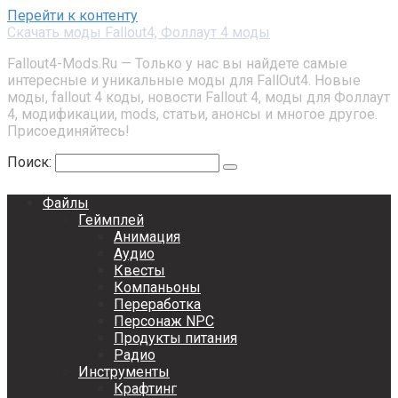
Перейти к контенту
Скачать моды Fallout4, Фоллаут 4 моды
Fallout4-Mods.Ru — Только у нас вы найдете самые
интересные и уникальные моды для FallOut4. Новые
моды, fallout 4 коды, новости Fallout 4, моды для Фоллаут
4, модификации, mods, статьи, анонсы и многое другое.
Присоединяйтесь!
Поиск:
Файлы
Геймплей
Анимация
Аудио
Квесты
Компаньоны
Переработка
Персонаж NPC
Продукты питания
Радио
Инструменты
Крафтинг