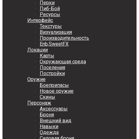
Перки
Пиб-Бой
Ресурсы
Интерфейс
Текстуры
Визуализация
Производительность
Enb,SweetFX
Локации
Карты
Окружающая среда
Поселения
Постройки
Оружие
Боеприпасы
Новое оружие
Скины
Персонаж
Аксессуары
Броня
Внешний вид
Навыки
Одежда
Силовая броня