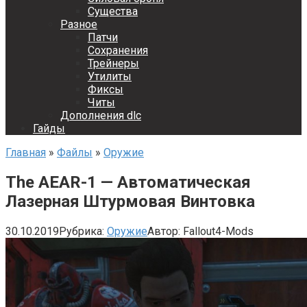
Существа
Разное
Патчи
Сохранения
Трейнеры
Утилиты
Фиксы
Читы
Дополнения dlc
Гайды
Главная
»
Файлы
»
Оружие
The AEAR-1 — Автоматическая
Лазерная Штурмовая Винтовка
30.10.2019
Рубрика:
Оружие
Автор:
Fallout4-Mods