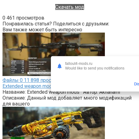
Скачать мод
0
461 просмотров
Понравилась статья? Поделиться с друзьями:
Вам также может быть интересно
fallout4-mods.ru
Would like to send you notifications
Файлы
0
11 898 просмотров
Di
Extended weapon mods 1.7
Название: Extended weapon mods Автор: Akhanami
Описание: Данный мод добавляет много модификаций
для вашего