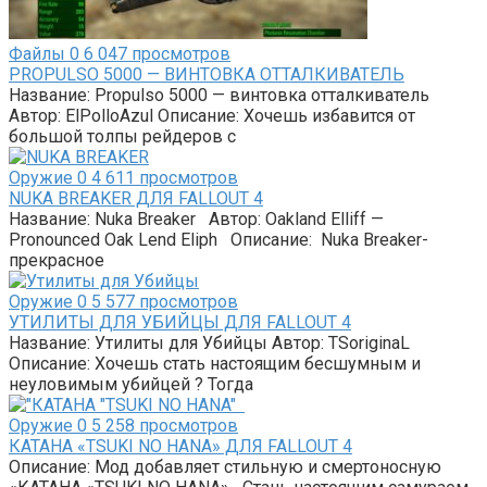
Файлы
0
6 047 просмотров
PROPULSO 5000 — ВИНТОВКА ОТТАЛКИВАТЕЛЬ
Название: Propulso 5000 — винтовка отталкиватель
Автор: ElPolloAzul Описание: Хочешь избавится от
большой толпы рейдеров с
Оружие
0
4 611 просмотров
NUKA BREAKER ДЛЯ FALLOUT 4
Название: Nuka Breaker Автор: Oakland Elliff —
Pronounced Oak Lend Eliph Описание: Nuka Breaker-
прекрасное
Оружие
0
5 577 просмотров
УТИЛИТЫ ДЛЯ УБИЙЦЫ ДЛЯ FALLOUT 4
Название: Утилиты для Убийцы Автор: TSoriginaL
Описание: Хочешь стать настоящим бесшумным и
неуловимым убийцей ? Тогда
Оружие
0
5 258 просмотров
КАТАНА «TSUKI NO HANA» ДЛЯ FALLOUT 4
Описание: Мод добавляет стильную и смертоносную