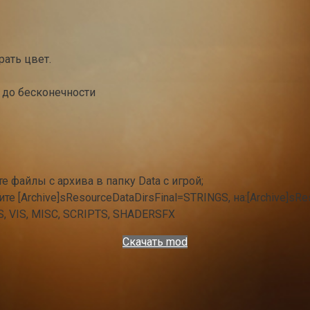
рать цвет.
 до бесконечности
е файлы с архива в папку Data с игрой;
ните [Archive]sResourceDataDirsFinal=STRINGS, на:[Archive]
 VIS, MISC, SCRIPTS, SHADERSFX
Скачать mod