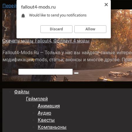
Перейти к контенту
fallout4-mods.ru
Would like to send you notifications
Discard
Allow
Скачать моды Fallout4, Фоллаут 4 моды
Fallout4-Mods.Ru — Только у нас вы найдете самые интерес
модификации, mods, статьи, анонсы и многое другое. При
Поиск:
Файлы
Геймплей
Анимация
Аудио
Квесты
Компаньоны