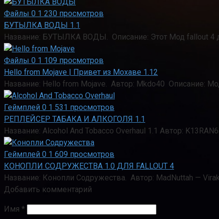
Файлы
0
1 230 просмотров
БУТЫЛКА ВОДЫ 1.1
Название: БУТЫЛКА ВОДЫ. Описание: Этот Мод fallout 4 
Файлы
0
1 109 просмотров
Hello from Mojave | Привет из Мохаве 1.12
Название: Hello from Mojave. Автор: Mkdo40 Описание: М
Геймплей
0
1 531 просмотров
РЕПЛЕЙСЕР ТАБАКА И АЛКОГОЛЯ 1.1
Название: Alcohol And Tobacco Overhaul 1.1 Автор: K13RA
Геймплей
0
1 609 просмотров
КОНОПЛИ СОДРУЖЕСТВА 1.0 ДЛЯ FALLOUT 4
Название: Конопли Содружества. Автор: MadNuttah — Virak
Добавить комментарий
Имя
*