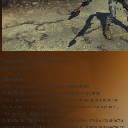
Название:
Астро Рейдерский.
Автор:
SpyRodz.
Описание:
Этот мод добавляет НПС под названием
AstroRaider с новым набором брони и оружия.
Панк налетчик с вещью в космическом пространстве…
Добавляет уникальный полуавтоматический мушкет,
что калечит врагов при ударе!
AstroRaider пришел из пустыни Мохаве, чтобы принести
хаос в содружестве, он утвердился в Libertalia вместе со