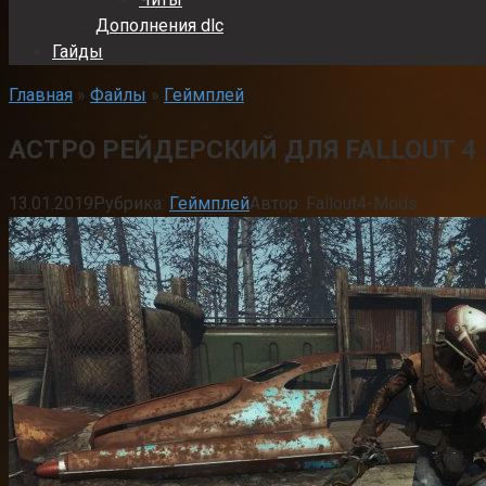
Дополнения dlc
Гайды
Главная
»
Файлы
»
Геймплей
АСТРО РЕЙДЕРСКИЙ ДЛЯ FALLOUT 4
13.01.2019
Рубрика:
Геймплей
Автор:
Fallout4-Mods