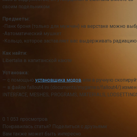
своим подельником.
Предметы:
-Панк броня (только для мужчин) на верстаке можно выб
-Автоматический мушкет
-Кольцо, которое заставляет вас выдерживать радиацию
Как найти:
Libertalia в капитанской каюте
Установка:
— с помощью
установщика модов
или в ручную скопируйт
— в файле fallout4.ini (documents/mygames/fallout4/):изме
INTERFACE, MESHES, PROGRAMS, MATERIALS, LODSETTINGS,
0
1 053 просмотров
Понравилась статья? Поделиться с друзьями:
Вам также может быть интересно