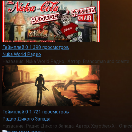
Геймплей
0
1 398 просмотров
Nuka World Радио
Название: Nuka World Радио. Автор: Brandoman and cdant
Геймплей
0
1 721 просмотров
Радио Дикого Запада
Название: Радио Дикого Запада. Автор: XxjrotherxX . Опис