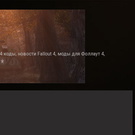
 коды, новости Fallout 4, моды для Фоллаут 4,