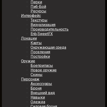
Перки
Пиб-Бой
Ресурсы
Интерфейс
Текстуры
Визуализация
Производительность
Enb,SweetFX
Локации
Карты
Окружающая среда
Поселения
Постройки
Оружие
Боеприпасы
Новое оружие
Скины
Персонаж
Аксессуары
Броня
Внешний вид
Навыки
Одежда
Силовая броня