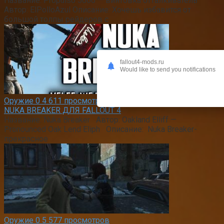
Название: Propulso 5000 — винтовка отталкиватель
Автор: ElPolloAzul Описание: Хочешь избавится от
большой толпы рейдеров с
fallout4-mods.ru
Would like to send you notifications
Оружие
0
4 611 просмотров
NUKA BREAKER ДЛЯ FALLOUT 4
Название: Nuka Breaker Автор: Oakland Elliff —
Pronounced Oak Lend Eliph Описание: Nuka Breaker-
прекрасное
Оружие
0
5 577 просмотров