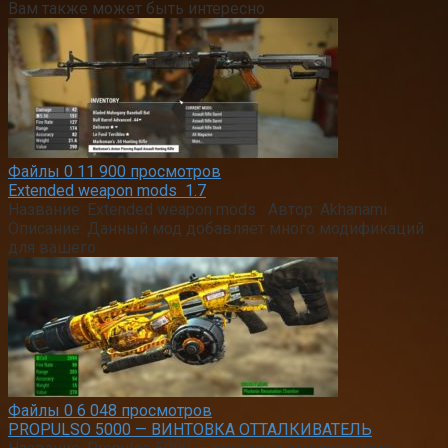
Вам также может быть интересно
Файлы
0
11 900 просмотров
Extended weapon mods 1.7
Название: Extended weapon mods Автор: Akhanami
Описание: Данный мод добавляет много модификаций
для вашего
Файлы
0
6 048 просмотров
PROPULSO 5000 — ВИНТОВКА ОТТАЛКИВАТЕЛЬ