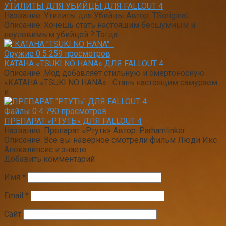
УТИЛИТЫ ДЛЯ УБИЙЦЫ ДЛЯ FALLOUT 4
Название: Утилиты для Убийцы Автор: TSoriginaL
Описание: Хочешь стать настоящим бесшумным и
неуловимым убийцей ? Тогда
Оружие
0
5 259 просмотров
КАТАНА «TSUKI NO HANA» ДЛЯ FALLOUT 4
Описание: Мод добавляет стильную и смертоносную
«КАТАНА «TSUKI NO HANA» Стань настоящим самураем
и
Файлы
0
4 790 просмотров
ПРЕПАРАТ «РТУТЬ» ДЛЯ FALLOUT 4
Название: Препарат «Ртуть» Автор: Parhamlinker
Описание: Все вы наверное смотрели фильм Люди Икс
Апокалипсис и знаете
Добавить комментарий
Имя
*
Email
*
Сайт