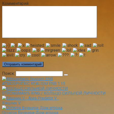
Комментарий
Поиск:
ATMOSPHERIC REALISM ENB 1.15
STRONGMAN’S RING / КОЛЬЦО СИЛЬНОЙ ЛИЧНОСТИ
Хищник V
Остаток Бункера-Дом игрока