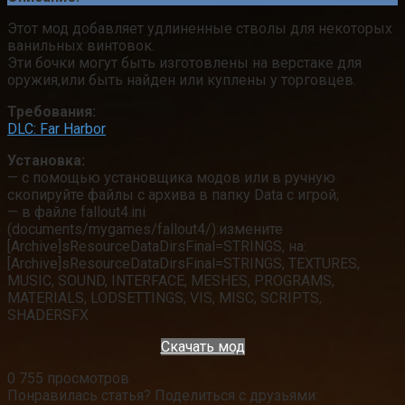
Этот мод добавляет удлиненные стволы для некоторых
ванильных винтовок.
Эти бочки могут быть изготовлены на верстаке для
оружия,или быть найден или куплены у торговцев.
Требования:
DLC: Far Harbor
Установка:
— с помощью установщика модов или в ручную
скопируйте файлы с архива в папку Data с игрой;
— в файле fallout4.ini
(documents/mygames/fallout4/):измените
[Archive]sResourceDataDirsFinal=STRINGS, на:
[Archive]sResourceDataDirsFinal=STRINGS, TEXTURES,
MUSIC, SOUND, INTERFACE, MESHES, PROGRAMS,
MATERIALS, LODSETTINGS, VIS, MISC, SCRIPTS,
SHADERSFX
Скачать мод
0
755 просмотров
Понравилась статья? Поделиться с друзьями: