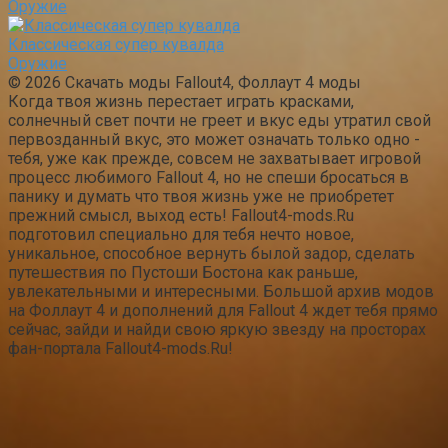
Оружие
Классическая супер кувалда
Оружие
© 2026 Скачать моды Fallout4, Фоллаут 4 моды
Когда твоя жизнь перестает играть красками,
солнечный свет почти не греет и вкус еды утратил свой
первозданный вкус, это может означать только одно -
тебя, уже как прежде, совсем не захватывает игровой
процесс любимого Fallout 4, но не спеши бросаться в
панику и думать что твоя жизнь уже не приобретет
прежний смысл, выход есть! Fallout4-mods.Ru
подготовил специально для тебя нечто новое,
уникальное, способное вернуть былой задор, сделать
путешествия по Пустоши Бостона как раньше,
увлекательными и интересными. Большой архив модов
на Фоллаут 4 и дополнений для Fallout 4 ждет тебя прямо
сейчас, зайди и найди свою яркую звезду на просторах
фан-портала Fallout4-mods.Ru!