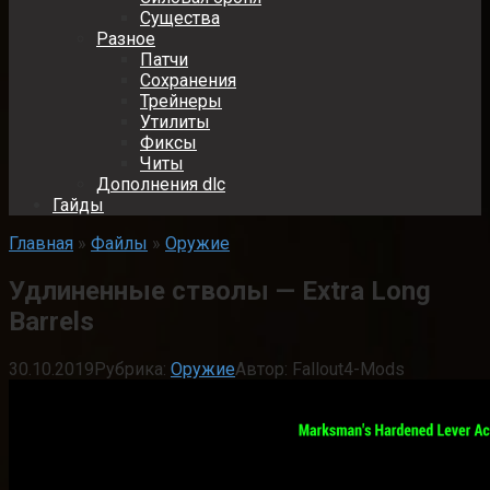
Существа
Разное
Патчи
Сохранения
Трейнеры
Утилиты
Фиксы
Читы
Дополнения dlc
Гайды
Главная
»
Файлы
»
Оружие
Удлиненные стволы — Extra Long
Barrels
30.10.2019
Рубрика:
Оружие
Автор:
Fallout4-Mods