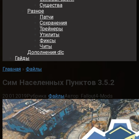
Существа
Разное
Патчи
Сохранения
Трейнеры
Утилиты
Фиксы
Читы
Дополнения dlc
Гайды
Главная
»
Файлы
Сим Населенных Пунктов 3.5.2
20.01.2019
Рубрика:
Файлы
Автор:
Fallout4-Mods