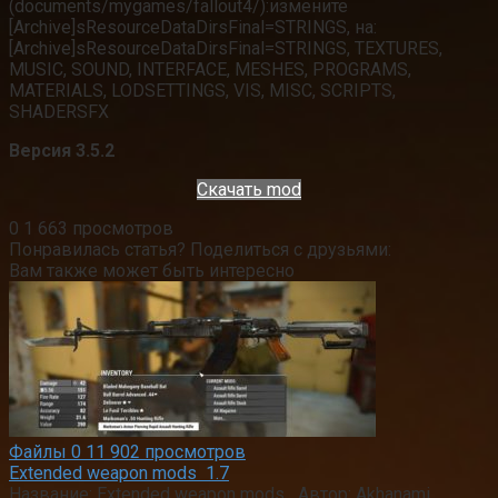
(documents/mygames/fallout4/):измените
[Archive]sResourceDataDirsFinal=STRINGS, на:
[Archive]sResourceDataDirsFinal=STRINGS, TEXTURES,
MUSIC, SOUND, INTERFACE, MESHES, PROGRAMS,
MATERIALS, LODSETTINGS, VIS, MISC, SCRIPTS,
SHADERSFX
Версия 3.5.2
Скачать mod
0
1 663 просмотров
Понравилась статья? Поделиться с друзьями:
Вам также может быть интересно
Файлы
0
11 902 просмотров
Extended weapon mods 1.7
Название: Extended weapon mods Автор: Akhanami