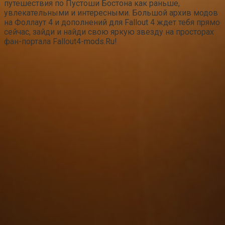
путешествия по Пустоши Бостона как раньше,
увлекательными и интересными. Большой архив модов
на Фоллаут 4 и дополнений для Fallout 4 ждет тебя прямо
сейчас, зайди и найди свою яркую звезду на просторах
фан-портала Fallout4-mods.Ru!