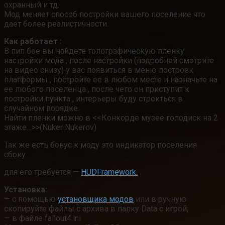
охранный и тд.
Мод меняет способ постройки вашего поселение что
дает более реалистичности.
Как работает :
В пип бое вы найдете голографическую пленку
настройки мода , после настройки (подробней смотрите
на видео снизу) у вас появиться в меню построек
платформы , постройте ее в любом месте и назначьте на
ее любого поселенца , после чего он приступит к
постройки пункта , интерьеры буду строиться в
случайном порядке.
Найти пленки можно в <<Конкорде музее голодиск на 2
этаже…>>(Nuker Nukerov)
Так же есть бонус к моду это индикатор поселения
сбоку
для его требуется —
HUDFramework.
Установка:
— с помощью
установщика модов
или в ручную
скопируйте файлы с архива в папку Data с игрой;
— в файле fallout4.ini