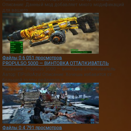
Описание: Данный мод добавляет много модификаций
для вашего
Файлы
0
6 051 просмотров
PROPULSO 5000 — ВИНТОВКА ОТТАЛКИВАТЕЛЬ
Название: Propulso 5000 — винтовка отталкиватель
Автор: ElPolloAzul Описание: Хочешь избавится от
большой толпы рейдеров с
Файлы
0
4 791 просмотров