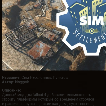
Название:
Сим Населенных Пунктов.
Автор:
kinggath
Описание:
Данный мод для fallout 4 добавляет возможность
строить платформы которые со временем строятся
в различные пункты , такие как дом , пункт посева ,