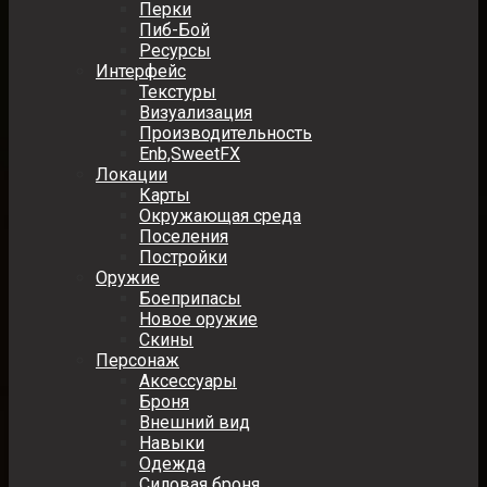
Перки
Пиб-Бой
Ресурсы
Интерфейс
Текстуры
Визуализация
Производительность
Enb,SweetFX
Локации
Карты
Окружающая среда
Поселения
Постройки
Оружие
Боеприпасы
Новое оружие
Скины
Персонаж
Аксессуары
Броня
Внешний вид
Навыки
Одежда
Силовая броня