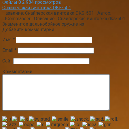
Файлы
0
2 984 просмотров
Снайперская винтовка DKS-501
Название: Снайперская винтовка DKS-501 Автор:
LtCommander Описание: Снайперская винтовка dks-501.
Знаменитое дальнобойное оружие из
Добавить комментарий
Имя
*
Email
*
Сайт
Комментарий