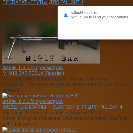
ПРЕПАРАТ «РТУТЬ» ДЛЯ FALLOUT 4
Название: Препарат «Ртуть» Автор: Parhamlinker
Описание: Все вы наверное смотрели фильм Люди Икс
fallout4-mods.ru
Would like to send you notifications
Апокалипсис и знаете
Файлы
0
3 034 просмотров
M1918 BAR REDUX (Russian)
Название: M1918 BAR REDUX Автор: covadonga
Описание: Автоматическая винтовка или легкий ручной
пулемёт
Файлы
0
2 072 просмотров
ЗВЕЗДНЫЕ ВОЙНЫ — BLASTECH Е-11 ДЛЯ FALLOUT 4
Название: Звездные войны — BlasTech Е-11
Автор: DMagnus Описание: Этот мод добавляет BlasTech
Е-11 или просто