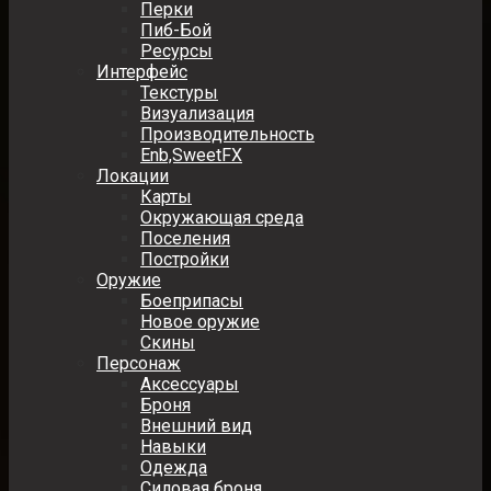
Перки
Пиб-Бой
Ресурсы
Интерфейс
Текстуры
Визуализация
Производительность
Enb,SweetFX
Локации
Карты
Окружающая среда
Поселения
Постройки
Оружие
Боеприпасы
Новое оружие
Скины
Персонаж
Аксессуары
Броня
Внешний вид
Навыки
Одежда
Силовая броня