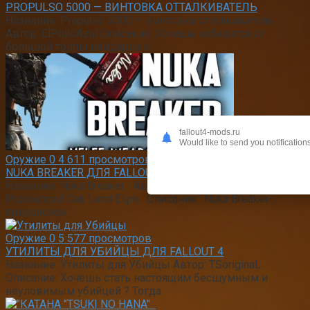
PROPULSO 5000 — ВИНТОВКА ОТТАЛКИВАТЕЛЬ
Название: Propulso 5000 — винтовка отталкиватель
Автор: ElPolloAzul Описание: Хочешь избавится от
большой толпы рейдеров с
fallout4-mods.ru
Would like to send you notification
Оружие
0
4 611 просмотров
NUKA BREAKER ДЛЯ FALLOUT 4
Название: Nuka Breaker Автор: Oakland Elliff —
Pronounced Oak Lend Eliph Описание: Nuka Breaker-
прекрасное
Оружие
0
5 577 просмотров
УТИЛИТЫ ДЛЯ УБИЙЦЫ ДЛЯ FALLOUT 4
Название: Утилиты для Убийцы Автор: TSoriginaL
Описание: Хочешь стать настоящим бесшумным и
неуловимым убийцей ? Тогда