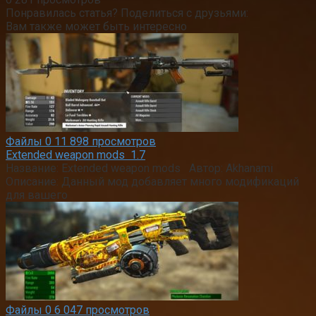
Понравилась статья? Поделиться с друзьями:
Вам также может быть интересно
Файлы
0
11 898 просмотров
Extended weapon mods 1.7
Название: Extended weapon mods Автор: Akhanami
Описание: Данный мод добавляет много модификаций
для вашего
Файлы
0
6 047 просмотров