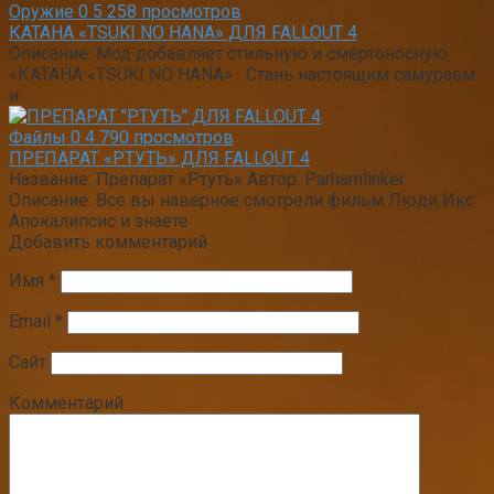
Оружие
0
5 258 просмотров
КАТАНА «TSUKI NO HANA» ДЛЯ FALLOUT 4
Описание: Мод добавляет стильную и смертоносную
«КАТАНА «TSUKI NO HANA» Стань настоящим самураем
и
Файлы
0
4 790 просмотров
ПРЕПАРАТ «РТУТЬ» ДЛЯ FALLOUT 4
Название: Препарат «Ртуть» Автор: Parhamlinker
Описание: Все вы наверное смотрели фильм Люди Икс
Апокалипсис и знаете
Добавить комментарий
Имя
*
Email
*
Сайт
Комментарий