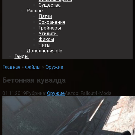
Существа
Разное
Патчи
Сохранения
Трейнеры
Утилиты
Фиксы
Читы
Дополнения dlc
Гайды
Главная
»
Файлы
»
Оружие
Бетонная кувалда
01.11.2019
Рубрика:
Оружие
Автор:
Fallout4-Mods