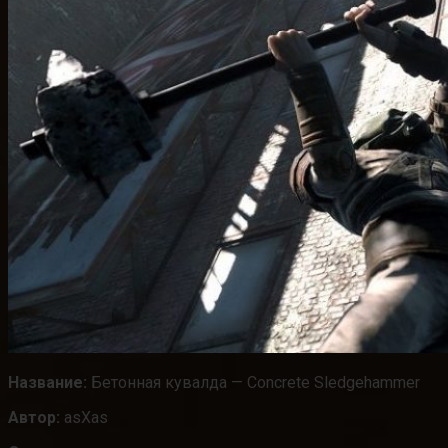
Название:
Бетонная кувалда — Concrete Sledgehammer
Автор:
asXas