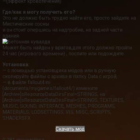
—(эффект кровотечения)
Где/как я могу получить его?
Это не должно быть трудно найти его, просто зайдите на
Мистические сосны
и он стоит опершись на надгробие, на задней части
здания.
Может быть найден у врагов,для этого должно пройти
24 час (игрового времени) , поспите или подождите.
Установка:
— с помощью установщика модов или в ручную
скопируйте файлы с архива в папку Data с игрой;
— в файле fallout4.ini
(documents/mygames/fallout4/):измените
[Archive]sResourceDataDirsFinal=STRINGS, на:
[Archive]sResourceDataDirsFinal=STRINGS, TEXTURES,
MUSIC, SOUND, INTERFACE, MESHES, PROGRAMS,
MATERIALS, LODSETTINGS, VIS, MISC, SCRIPTS,
SHADERSFX
Скачать мод
0
281 просмотров