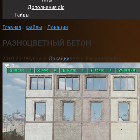
Дополнения dlc
Гайды
Главная
»
Файлы
»
Локации
РАЗНОЦВЕТНЫЙ БЕТОН
24.01.2019
Рубрика:
Локации
Автор:
Fallout4-Mods