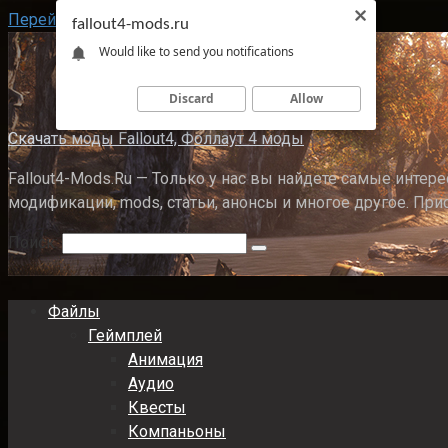
Перейти к контенту
fallout4-mods.ru
Would like to send you notifications
Discard
Allow
Скачать моды Fallout4, Фоллаут 4 моды
Fallout4-Mods.Ru — Только у нас вы найдете самые интерес
модификации, mods, статьи, анонсы и многое другое. При
Поиск:
Файлы
Геймплей
Анимация
Аудио
Квесты
Компаньоны