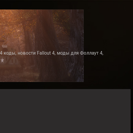
 коды, новости Fallout 4, моды для Фоллаут 4,