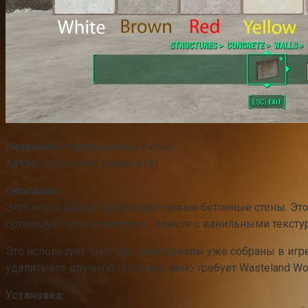
Название:
Разноцветный бетон
Автор:
Genesis90_Genesis1st
Описание:
Этот мод в fallout 4 добавляет новые бетонные стены. Э
организует новые текстуры, вместе с ванильными текстура
Это использует текстуры и материалы уже собраны в игре.
удалить его вручную. Этот мод явно требует Wasteland Wo
Установка: