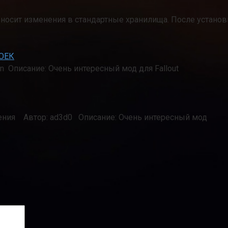
вносит изменения в стандартные хранилища. После установ
ОЕК
on Описание: Очень интересный мод для Fallout
ления Автор: ad3d0 Описание: Очень интересный мод