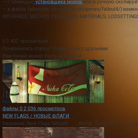
— с помощью
установщика модов
или в ручную скопируйт
— в файле fallout4.ini (documents/mygames/fallout4/):изме
INTERFACE, MESHES, PROGRAMS, MATERIALS, LODSETTINGS,
0
2 452 просмотров
Понравилась статья? Поделиться с друзьями:
Вам также может быть интересно
Файлы
0
2 036 просмотров
NEW FLAGS / НОВЫЕ ФЛАГИ
Название: New Flags fallout4 Автор: Tamayo831 Описа