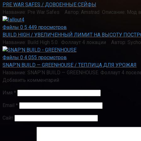
PRE WAR SAFES / ДОВОЕННЫЕ СЕЙФЫ
Название: Pre War Safes Автор: Amstrad Описание: Мод 
Файлы
0
5 449 просмотров
BUILD HIGH / УВЕЛИЧЕННЫЙ ЛИМИТ НА ВЫСОТУ ПОСТР
Название: Build High 5.0. Фоллаут 4 локации Автор: Sych
Файлы
0
4 055 просмотров
SNAP’N BUILD — GREENHOUSE / ТЕПЛИЦА ДЛЯ УРОЖАЯ
Название: SNAP’N BUILD — GREENHOUSE. Фоллаут 4 посе
Добавить комментарий
Имя
*
Email
*
Сайт