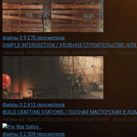
Файлы
0
9 270 просмотров
SIMPLE INTERSECTION / УДОБНОЕ СТРОИТЕЛЬСТВО ДЛЯ 
Название: Simple Intersection Автор: Draco856 Описани
Файлы
0
2 612 просмотров
BUILD CRAFTING STATIONS / ПОЛНАЯ МАСТЕРСКАЯ В 
Название: Build Crafting Stations in Player Home Автор: 
Файлы
0
2 009 просмотров