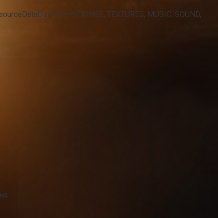
sResourceDataDirsFinal=STRINGS, TEXTURES, MUSIC, SOUND,
на