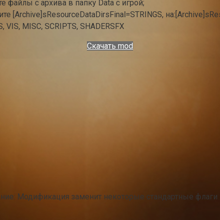
е файлы с архива в папку Data с игрой;
ните [Archive]sResourceDataDirsFinal=STRINGS, на:[Archive]
 VIS, MISC, SCRIPTS, SHADERSFX
Скачать mod
ние: Модификация заменит некоторые стандартные флаги 