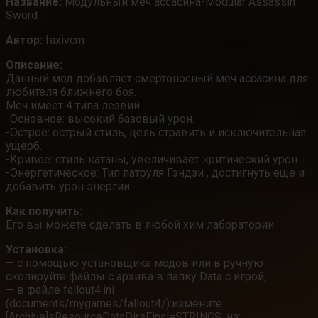
Название:
Модульный меч ассасина-Modular Assassin
Sword
Автор:
faxivcm
Описание:
Данный мод добавляет смертоносный меч ассасина для
любителя ближнего боя.
Меч имеет 4 типа лезвий:
-Основное: высокий базовый урон.
-Острое: острый стиль, цель стравить и исключительная
ущерб.
-Кривое: стиль катаны, увеличивает критический урон.
-Энергетическое: Тип патруля Гэндзи , достигнуть еще и
добавить урон энергии.
Как получить:
Его вы можете сделать в любой хим лаборатории.
Установка:
— с помощью установщика модов или в ручную
скопируйте файлы с архива в папку Data с игрой;
— в файле fallout4.ini
(documents/mygames/fallout4/):измените
[Archive]sResourceDataDirsFinal=STRINGS, на: