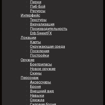
Перки
Пиб-Бой
Ресурсы
Интерфейс
Текстуры
Визуализация
Производительность
Enb,SweetFX
Локации
Карты
Окружающая среда
Поселения
Постройки
Оружие
Боеприпасы
Новое оружие
Скины
Персонаж
Аксессуары
Броня
Внешний вид
Навыки
Одежда
Силовая броня