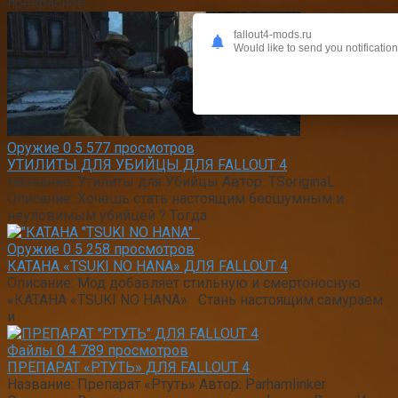
прекрасное
fallout4-mods.ru
Would like to send you notificatio
Оружие
0
5 577 просмотров
УТИЛИТЫ ДЛЯ УБИЙЦЫ ДЛЯ FALLOUT 4
Название: Утилиты для Убийцы Автор: TSoriginaL
Описание: Хочешь стать настоящим бесшумным и
неуловимым убийцей ? Тогда
Оружие
0
5 258 просмотров
КАТАНА «TSUKI NO HANA» ДЛЯ FALLOUT 4
Описание: Мод добавляет стильную и смертоносную
«КАТАНА «TSUKI NO HANA» Стань настоящим самураем
и
Файлы
0
4 789 просмотров
ПРЕПАРАТ «РТУТЬ» ДЛЯ FALLOUT 4
Название: Препарат «Ртуть» Автор: Parhamlinker