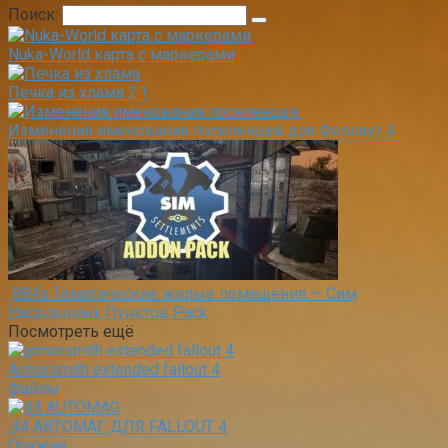
Поиск:
Nuka-World карта с маркерами
Печка из хлама 2.1
Изменения именования поселенцев для Фоллаут 4
B84s Тематические жилые помещения — Сим
Населенных Пунктов Pack
Посмотреть ещё
Armorsmith extended fallout 4
Файлы
.44 АВТОМАГ ДЛЯ FALLOUT 4
Оружие