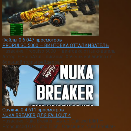
Файлы
0
6 047 просмотров
PROPULSO 5000 — ВИНТОВКА ОТТАЛКИВАТЕЛЬ
Название: Propulso 5000 — винтовка отталкиватель
Автор: ElPolloAzul Описание: Хочешь избавится от
большой толпы рейдеров с
Оружие
0
4 611 просмотров
NUKA BREAKER ДЛЯ FALLOUT 4
Название: Nuka Breaker Автор: Oakland Elliff —
Pronounced Oak Lend Eliph Описание: Nuka Breaker-