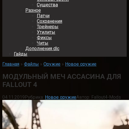
Существа
Разное
Патчи
Сохранения
Трейнеры
Утилиты
Фиксы
Читы
Дополнения dlc
Гайды
Главная
»
Файлы
»
Оружие
»
Новое оружие
МОДУЛЬНЫЙ МЕЧ АССАСИНА ДЛЯ
FALLOUT 4
04.11.2019
Рубрика:
Новое оружие
Автор:
Fallout4-Mods