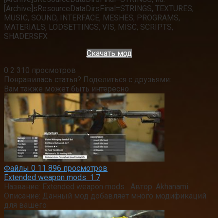
[Archive]sResourceDataDirsFinal=STRINGS, TEXTURES,
MUSIC, SOUND, INTERFACE, MESHES, PROGRAMS,
MATERIALS, LODSETTINGS, VIS, MISC, SCRIPTS,
SHADERSFX
Скачать мод
0
2 310 просмотров
Понравилась статья? Поделиться с друзьями:
Вам также может быть интересно
Файлы
0
11 896 просмотров
Extended weapon mods 1.7
Название: Extended weapon mods Автор: Akhanami
Описание: Данный мод добавляет много модификаций
для вашего