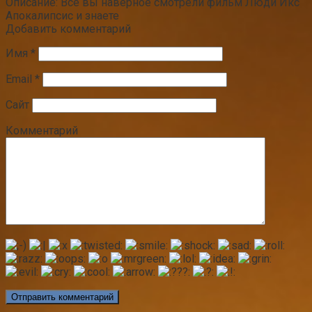
Описание: Все вы наверное смотрели фильм Люди Икс
Апокалипсис и знаете
Добавить комментарий
Имя
*
Email
*
Сайт
Комментарий