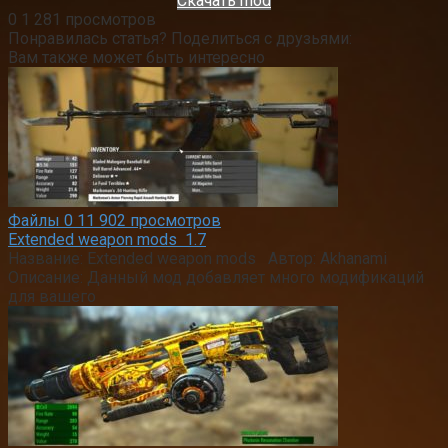
Скачать mod
0
1 281 просмотров
Понравилась статья? Поделиться с друзьями:
Вам также может быть интересно
Файлы
0
11 902 просмотров
Extended weapon mods 1.7
Название: Extended weapon mods Автор: Akhanami
Описание: Данный мод добавляет много модификаций
для вашего