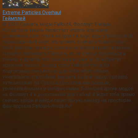
Extreme Particles Overhaul
Геймплей
© 2026 Скачать моды Fallout4, Фоллаут 4 моды
Когда твоя жизнь перестает играть красками,
солнечный свет почти не греет и вкус еды утратил свой
первозданный вкус, это может означать только одно -
тебя, уже как прежде, совсем не захватывает игровой
процесс любимого Fallout 4, но не спеши бросаться в
панику и думать что твоя жизнь уже не приобретет
прежний смысл, выход есть! Fallout4-mods.Ru
подготовил специально для тебя нечто новое,
уникальное, способное вернуть былой задор, сделать
путешествия по Пустоши Бостона как раньше,
увлекательными и интересными. Большой архив модов
на Фоллаут 4 и дополнений для Fallout 4 ждет тебя прямо
сейчас, зайди и найди свою яркую звезду на просторах
фан-портала Fallout4-mods.Ru!