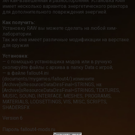
легкая-взвешенная и разносторонняя. Установка RAW
имеет несколько вариантов энергетического реактора
для дополнительного повреждения энергией.
Как получить:
Установку RAW вы можете сделать на любой хим-
лаборатории.
Так же она имеет различные модификации на верстаке
для оружия
Установка:
— с помощью установщика модов или в ручную
скопируйте файлы с архива в папку Data с игрой;
— в файле fallout4.ini
(documents/mygames/fallout4/):измените
[Archive]sResourceDataDirsFinal=STRINGS, на:
[Archive]sResourceDataDirsFinal=STRINGS, TEXTURES,
MUSIC, SOUND, INTERFACE, MESHES, PROGRAMS,
MATERIALS, LODSETTINGS, VIS, MISC, SCRIPTS,
SHADERSFX
Version 6
Пароль fallout4-mods.ru