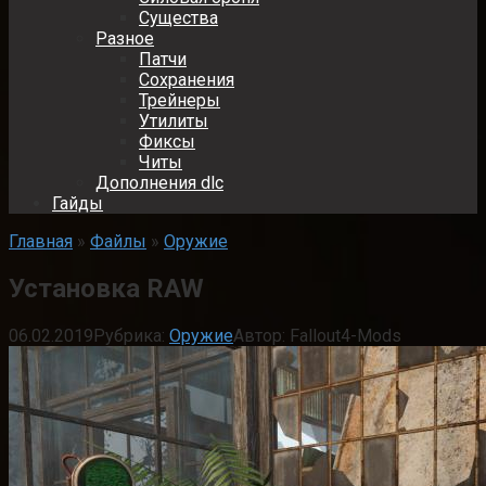
Существа
Разное
Патчи
Сохранения
Трейнеры
Утилиты
Фиксы
Читы
Дополнения dlc
Гайды
Главная
»
Файлы
»
Оружие
Установка RAW
06.02.2019
Рубрика:
Оружие
Автор:
Fallout4-Mods