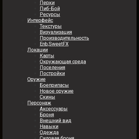
Перки
Пиб-Бой
Ресурсы
Интерфейс
Текстуры
Визуализация
Производительность
Enb,SweetFX
Локации
Карты
Окружающая среда
Поселения
Постройки
Оружие
Боеприпасы
Новое оружие
Скины
Персонаж
Аксессуары
Броня
Внешний вид
Навыки
Одежда
Силовая броня