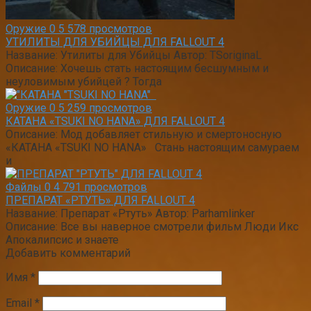
Оружие
0
5 578 просмотров
УТИЛИТЫ ДЛЯ УБИЙЦЫ ДЛЯ FALLOUT 4
Название: Утилиты для Убийцы Автор: TSoriginaL
Описание: Хочешь стать настоящим бесшумным и
неуловимым убийцей ? Тогда
Оружие
0
5 259 просмотров
КАТАНА «TSUKI NO HANA» ДЛЯ FALLOUT 4
Описание: Мод добавляет стильную и смертоносную
«КАТАНА «TSUKI NO HANA» Стань настоящим самураем
и
Файлы
0
4 791 просмотров
ПРЕПАРАТ «РТУТЬ» ДЛЯ FALLOUT 4
Название: Препарат «Ртуть» Автор: Parhamlinker
Описание: Все вы наверное смотрели фильм Люди Икс
Апокалипсис и знаете
Добавить комментарий
Имя
*
Email
*