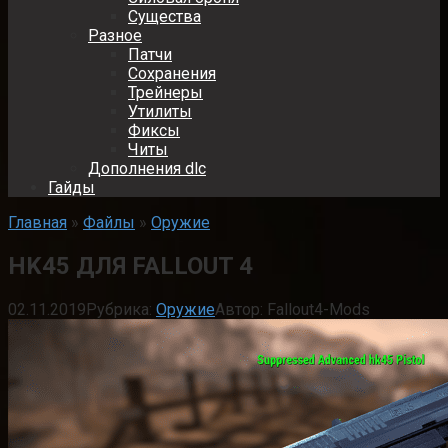
Существа
Разное
Патчи
Сохранения
Трейнеры
Утилиты
Фиксы
Читы
Дополнения dlc
Гайды
Главная
»
Файлы
»
Оружие
HK45 ДЛЯ FALLOUT 4
02.11.2019
Рубрика:
Оружие
Автор:
Fallout4-Mods