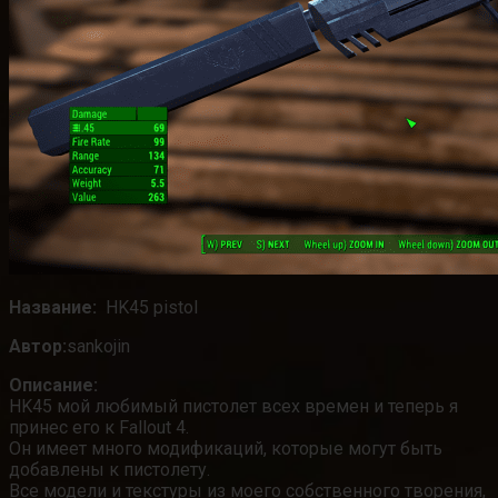
Название:
HK45 pistol
Автор:
sankojin
Описание:
HK45 мой любимый пистолет всех времен и теперь я
принес его к Fallout 4.
Он имеет много модификаций, которые могут быть
добавлены к пистолету.
Все модели и текстуры из моего собственного творения,