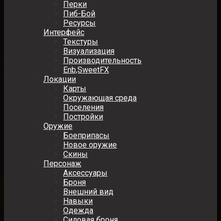
Перки
Пиб-Бой
Ресурсы
Интерфейс
Текстуры
Визуализация
Производительность
Enb,SweetFX
Локации
Карты
Окружающая среда
Поселения
Постройки
Оружие
Боеприпасы
Новое оружие
Скины
Персонаж
Аксессуары
Броня
Внешний вид
Навыки
Одежда
Силовая броня