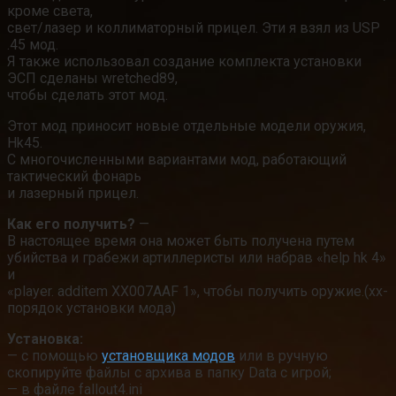
кроме света,
свет/лазер и коллиматорный прицел. Эти я взял из USP
.45 мод.
Я также использовал создание комплекта установки
ЭСП сделаны wretched89,
чтобы сделать этот мод.
Этот мод приносит новые отдельные модели оружия,
Hk45.
С многочисленными вариантами мод, работающий
тактический фонарь
и лазерный прицел.
Как его получить?
—
В настоящее время она может быть получена путем
убийства и грабежи артиллеристы или набрав «help hk 4»
и
«player. additem XX007AAF 1», чтобы получить оружие.(xx-
порядок установки мода)
Установка:
— с помощью
установщика модов
или в ручную
скопируйте файлы с архива в папку Data с игрой;
— в файле fallout4.ini