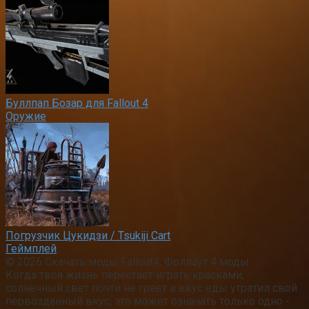
Буллпап Бозар для Fallout 4
Оружие
Погрузчик Цукидзи / Tsukiji Cart
Геймплей
© 2026 Скачать моды Fallout4, Фоллаут 4 моды
Когда твоя жизнь перестает играть красками,
солнечный свет почти не греет и вкус еды утратил свой
первозданный вкус, это может означать только одно -