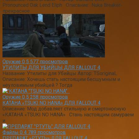
Pronounced Oak Lend Eliph Описание: Nuka Breaker-
прекрасное
Оружие
0
5 577 просмотров
УТИЛИТЫ ДЛЯ УБИЙЦЫ ДЛЯ FALLOUT 4
Название: Утилиты для Убийцы Автор: TSoriginaL
Описание: Хочешь стать настоящим бесшумным и
неуловимым убийцей ? Тогда
Оружие
0
5 258 просмотров
КАТАНА «TSUKI NO HANA» ДЛЯ FALLOUT 4
Описание: Мод добавляет стильную и смертоносную
«КАТАНА «TSUKI NO HANA» Стань настоящим самураем
и
Файлы
0
4 789 просмотров
ПРЕПАРАТ «РТУТЬ» ДЛЯ FALLOUT 4