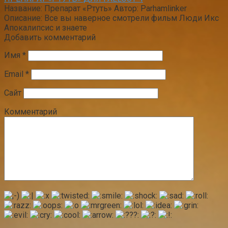
Название: Препарат «Ртуть» Автор: Parhamlinker
Описание: Все вы наверное смотрели фильм Люди Икс
Апокалипсис и знаете
Добавить комментарий
Имя
*
Email
*
Сайт
Комментарий