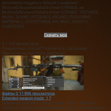
(documents/mygames/fallout4/):измените
[Archive]sResourceDataDirsFinal=STRINGS, на:
[Archive]sResourceDataDirsFinal=STRINGS, TEXTURES,
MUSIC, SOUND, INTERFACE, MESHES, PROGRAMS,
MATERIALS, LODSETTINGS, VIS, MISC, SCRIPTS,
SHADERSFX
Скачать мод
0
1 735 просмотров
Понравилась статья? Поделиться с друзьями:
Вам также может быть интересно
Файлы
0
11 896 просмотров
Extended weapon mods 1.7
Название: Extended weapon mods Автор: Akhanami
Описание: Данный мод добавляет много модификаций