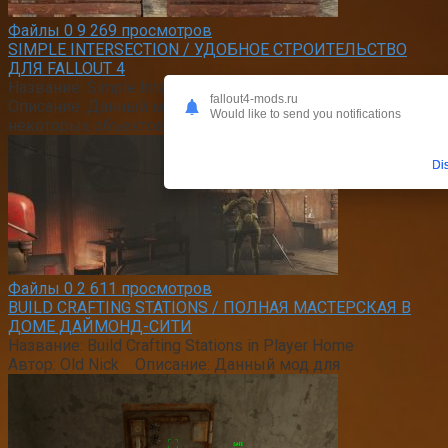
Файлы
0
9 269 просмотров
SIMPLE INTERSECTION / УДОБНОЕ СТРОИТЕЛЬСТВО
ДЛЯ FALLOUT 4
Название: Simple Intersection Автор: Draco856
fallout4-mods.ru
Описание: Данный мод сделает строительство
Would like to send you notifications
некоторых объектов более удобным. Теперь
Di
Файлы
0
2 611 просмотров
BUILD CRAFTING STATIONS / ПОЛНАЯ МАСТЕРСКАЯ В
ДОМЕ ДАЙМОНД-СИТИ
Название: Build Crafting Stations in Player Home
Автор: Old Nick Описание: Данный мод для