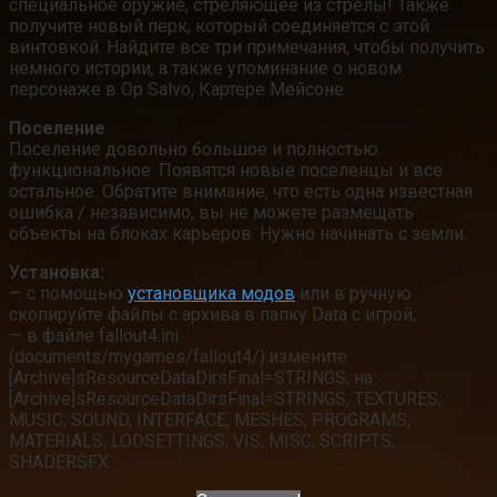
специальное оружие, стреляющее из стрелы! Также
получите новый перк, который соединяется с этой
винтовкой. Найдите все три примечания, чтобы получить
немного истории, а также упоминание о новом
персонаже в Op Salvo, Картере Мейсоне.
Поселение
Поселение довольно большое и полностью
функциональное. Появятся новые поселенцы и все
остальное. Обратите внимание, что есть одна известная
ошибка / независимо, вы не можете размещать
объекты на блоках карьеров. Нужно начинать с земли.
Установка:
— с помощью
установщика модов
или в ручную
скопируйте файлы с архива в папку Data с игрой;
— в файле fallout4.ini
(documents/mygames/fallout4/):измените
[Archive]sResourceDataDirsFinal=STRINGS, на:
[Archive]sResourceDataDirsFinal=STRINGS, TEXTURES,
MUSIC, SOUND, INTERFACE, MESHES, PROGRAMS,
MATERIALS, LODSETTINGS, VIS, MISC, SCRIPTS,
SHADERSFX