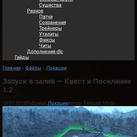
Существа
Разное
Патчи
Сохранения
Трейнеры
Утилиты
Фиксы
Читы
Дополнения dlc
Гайды
Главная
»
Файлы
»
Локации
Запуск в залив — Квест и Поселение
1.2
19.01.2019
Рубрика:
Локации
Автор:
Fallout4-Mods