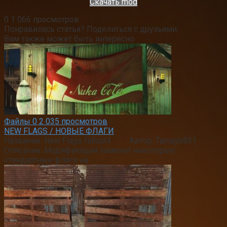
Скачать mod
0
1 066 просмотров
Понравилась статья? Поделиться с друзьями:
Вам также может быть интересно
Файлы
0
2 035 просмотров
NEW FLAGS / НОВЫЕ ФЛАГИ
Название: New Flags fallout4 Автор: Tamayo831
Описание: Модификация заменит некоторые
стандартные флаги на