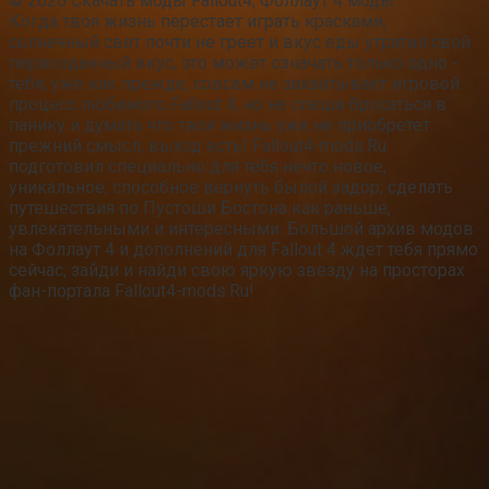
© 2026 Скачать моды Fallout4, Фоллаут 4 моды
Когда твоя жизнь перестает играть красками,
солнечный свет почти не греет и вкус еды утратил свой
первозданный вкус, это может означать только одно -
тебя, уже как прежде, совсем не захватывает игровой
процесс любимого Fallout 4, но не спеши бросаться в
панику и думать что твоя жизнь уже не приобретет
прежний смысл, выход есть! Fallout4-mods.Ru
подготовил специально для тебя нечто новое,
уникальное, способное вернуть былой задор, сделать
путешествия по Пустоши Бостона как раньше,
увлекательными и интересными. Большой архив модов
на Фоллаут 4 и дополнений для Fallout 4 ждет тебя прямо
сейчас, зайди и найди свою яркую звезду на просторах
фан-портала Fallout4-mods.Ru!