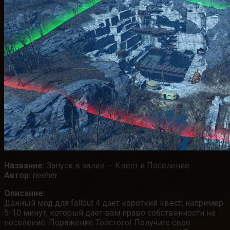
Название:
Запуск в залив — Квест и Поселение.
Автор:
neeher
Описание:
Данный мод для fallout 4 дает короткий квест, например
5-10 минут, который дает вам право собственности на
поселение. Поражение Толстого! Получите свое