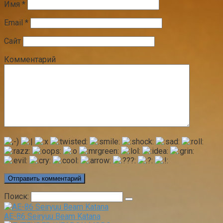
Имя
*
Email
*
Сайт
Комментарий
Поиск:
AE-86 Seiryuu Beam Katana