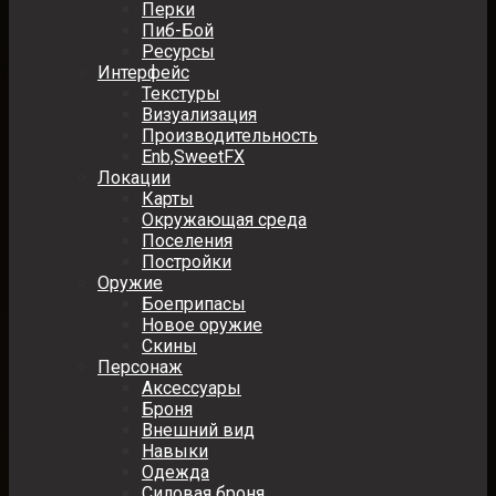
Перки
Пиб-Бой
Ресурсы
Интерфейс
Текстуры
Визуализация
Производительность
Enb,SweetFX
Локации
Карты
Окружающая среда
Поселения
Постройки
Оружие
Боеприпасы
Новое оружие
Скины
Персонаж
Аксессуары
Броня
Внешний вид
Навыки
Одежда
Силовая броня