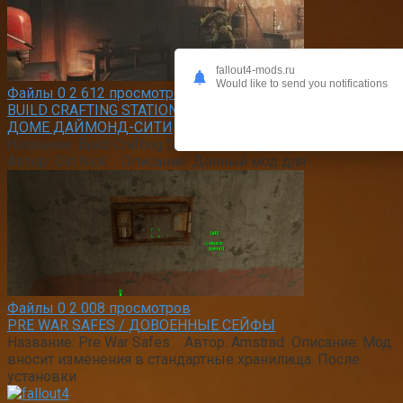
fallout4-mods.ru
Would like to send you notifications
Файлы
0
2 612 просмотров
BUILD CRAFTING STATIONS / ПОЛНАЯ МАСТЕРСКАЯ В
ДОМЕ ДАЙМОНД-СИТИ
Название: Build Crafting Stations in Player Home
Автор: Old Nick Описание: Данный мод для
Файлы
0
2 008 просмотров
PRE WAR SAFES / ДОВОЕННЫЕ СЕЙФЫ
Название: Pre War Safes Автор: Amstrad Описание: Мод
вносит изменения в стандартные хранилища. После
установки