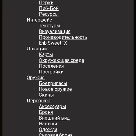
Перки
Пиб-Бой
Ресурсы
Интерфейс
Текстуры
Визуализация
Производительность
Enb,SweetFX
Локации
Карты
Окружающая среда
Поселения
Постройки
Оружие
Боеприпасы
Новое оружие
Скины
Персонаж
Аксессуары
Броня
Внешний вид
Навыки
Одежда
Силовая броня