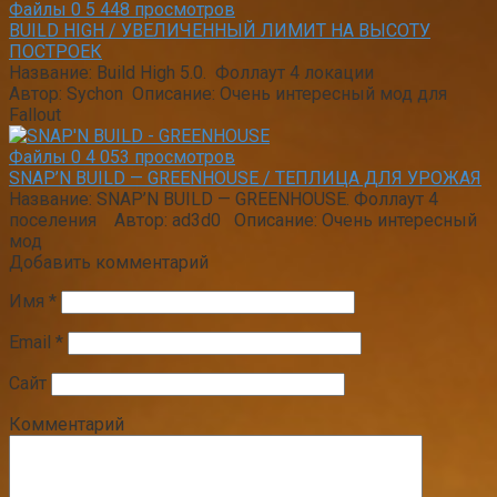
Файлы
0
5 448 просмотров
BUILD HIGH / УВЕЛИЧЕННЫЙ ЛИМИТ НА ВЫСОТУ
ПОСТРОЕК
Название: Build High 5.0. Фоллаут 4 локации
Автор: Sychon Описание: Очень интересный мод для
Fallout
Файлы
0
4 053 просмотров
SNAP’N BUILD — GREENHOUSE / ТЕПЛИЦА ДЛЯ УРОЖАЯ
Название: SNAP’N BUILD — GREENHOUSE. Фоллаут 4
поселения Автор: ad3d0 Описание: Очень интересный
мод
Добавить комментарий
Имя
*
Email
*
Сайт
Комментарий