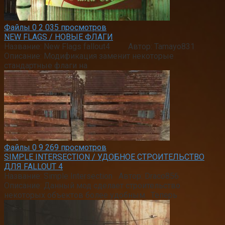
Файлы
0
2 035 просмотров
NEW FLAGS / НОВЫЕ ФЛАГИ
Название: New Flags fallout4 Автор: Tamayo831
Описание: Модификация заменит некоторые
стандартные флаги на
Файлы
0
9 269 просмотров
SIMPLE INTERSECTION / УДОБНОЕ СТРОИТЕЛЬСТВО
ДЛЯ FALLOUT 4
Название: Simple Intersection Автор: Draco856
Описание: Данный мод сделает строительство
некоторых объектов более удобным. Теперь