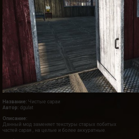
Название:
Чистые сараи
Автор:
dgulat
Описание:
Данный мод заменяет текстуры старых побитых
частей сарая , на целые и более аккуратные.