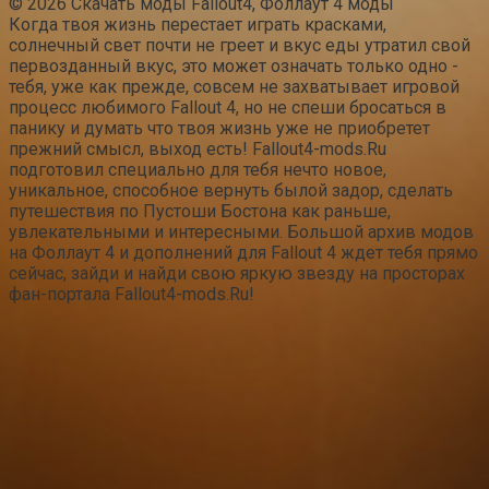
© 2026 Скачать моды Fallout4, Фоллаут 4 моды
Когда твоя жизнь перестает играть красками,
солнечный свет почти не греет и вкус еды утратил свой
первозданный вкус, это может означать только одно -
тебя, уже как прежде, совсем не захватывает игровой
процесс любимого Fallout 4, но не спеши бросаться в
панику и думать что твоя жизнь уже не приобретет
прежний смысл, выход есть! Fallout4-mods.Ru
подготовил специально для тебя нечто новое,
уникальное, способное вернуть былой задор, сделать
путешествия по Пустоши Бостона как раньше,
увлекательными и интересными. Большой архив модов
на Фоллаут 4 и дополнений для Fallout 4 ждет тебя прямо
сейчас, зайди и найди свою яркую звезду на просторах
фан-портала Fallout4-mods.Ru!