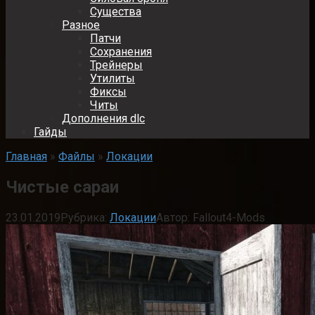
Существа
Разное
Патчи
Сохранения
Трейнеры
Утилиты
Фиксы
Читы
Дополнения dlc
Гайды
Главная
»
Файлы
»
Локации
Чистые сараи
23.01.2019
Рубрика:
Локации
Автор:
Fallout4-Mods