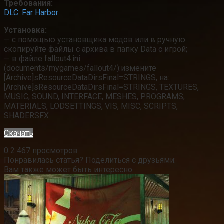
Требования:
DLC: Far Harbor
Установка:
— с помощью установщика модов или в ручную
скопируйте файлы с архива в папку Data с игрой;
— в файле fallout4.ini
(documents/mygames/fallout4/):измените
[Archive]sResourceDataDirsFinal=STRINGS, на:
[Archive]sResourceDataDirsFinal=STRINGS, TEXTURES,
MUSIC, SOUND, INTERFACE, MESHES, PROGRAMS,
MATERIALS, LODSETTINGS, VIS, MISC, SCRIPTS,
SHADERSFX
Скачать
0
2 467 просмотров
Понравилась статья? Поделиться с друзьями:
Вам также может быть интересно