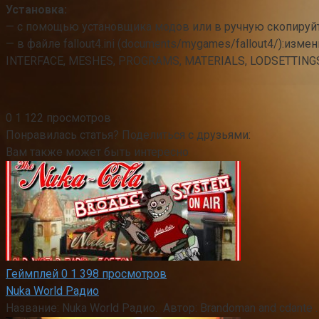
Установка:
— с помощью установщика модов или в ручную скопируйте
— в файле fallout4.ini (documents/mygames/fallout4/):изме
INTERFACE, MESHES, PROGRAMS, MATERIALS, LODSETTINGS,
0
1 122 просмотров
Понравилась статья? Поделиться с друзьями:
Вам также может быть интересно
Геймплей
0
1 398 просмотров
Nuka World Радио
Название: Nuka World Радио. Автор: Brandoman and cdant