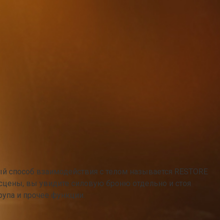
й способ взаимодействия с телом называется RESTORE
 сцены, вы увидите силовую броню отдельно и стоя
рупа и прочее функции.