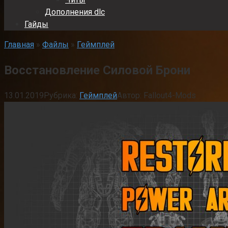
Дополнения dlc
Гайды
Главная
»
Файлы
»
Геймплей
Восстановление Силовой Брони
13.01.2019
Рубрика:
Геймплей
Автор:
Fallout4-Mods