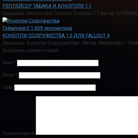
РЕПЛЕЙСЕР ТАБАКА И АЛКОГОЛЯ 1.1
Название: Alcohol And Tobacco Overhaul 1.1 Автор: K13RA
Геймплей
0
1 609 просмотров
КОНОПЛИ СОДРУЖЕСТВА 1.0 ДЛЯ FALLOUT 4
Название: Конопли Содружества. Автор: MadNuttah — Virak
Добавить комментарий
Имя
*
Email
*
Сайт
Комментарий