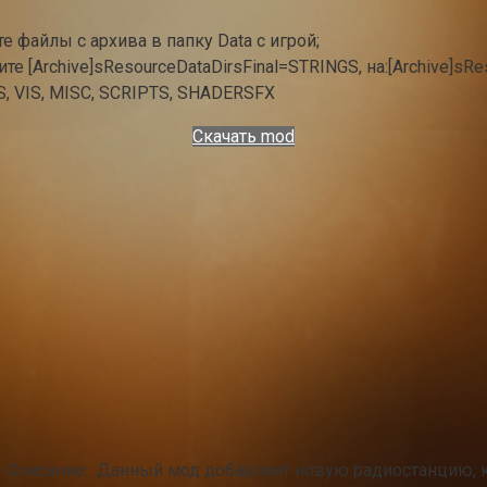
 файлы с архива в папку Data с игрой;
ните [Archive]sResourceDataDirsFinal=STRINGS, на:[Archive]
 VIS, MISC, SCRIPTS, SHADERSFX
Скачать mod
e . Описание: Данный мод добавляет новую радиостанцию, 