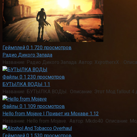
Геймплей
0
1 720 просмотров
Радио Дикого Запада
Название: Радио Дикого Запада. Автор: XxjrotherxX . Опис
Файлы
0
1 230 просмотров
БУТЫЛКА ВОДЫ 1.1
Название: БУТЫЛКА ВОДЫ. Описание: Этот Мод fallout 4 
Файлы
0
1 109 просмотров
Hello from Mojave | Привет из Мохаве 1.12
Название: Hello from Mojave. Автор: Mkdo40 Описание: М
Геймплей
0
1 530 просмотров