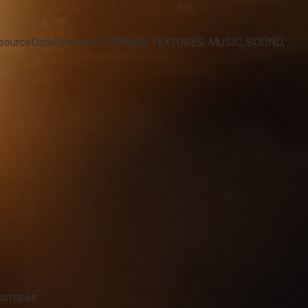
sResourceDataDirsFinal=STRINGS, TEXTURES, MUSIC, SOUND,
которая