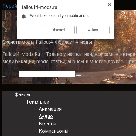
Перейти к контенту
fallout4-mods.ru
Would like to send you notifications
Discard
Allow
Скачать моды Fallout4, Фоллаут 4 моды
Fallout4-Mods.Ru — Только у нас вы найдете самые интерес
модификации, mods, статьи, анонсы и многое другое. При
Поиск:
Файлы
Геймплей
Анимация
Аудио
Квесты
Компаньоны