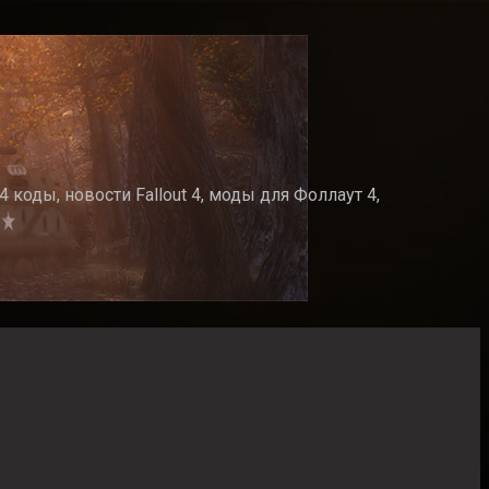
 коды, новости Fallout 4, моды для Фоллаут 4,