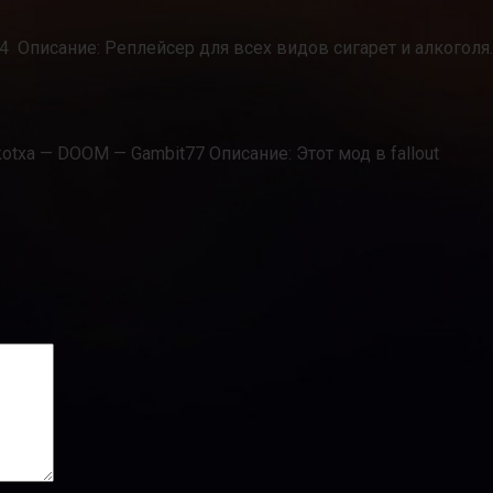
N64 Описание: Реплейсер для всех видов сигарет и алкоголя.
otxa — DOOM — Gambit77 Описание: Этот мод в fallout