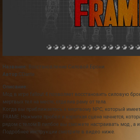
Название:
Восстановление Силовой Брони.
Автор:
CDante
Описание:
Мод в игре fallout 4 позволяет восстановить силовую бр
мертвых тел на месте, отделив раму от тела.
Когда вы приближаетесь к мертвому NPC, который имее
FRAME. Нажмите пробел и короткая сцена начнется, котор
рядом с телом.В пипбое вы сможете настраивать мод , а 
Подробнее инструкции смотрите в видео ниже.