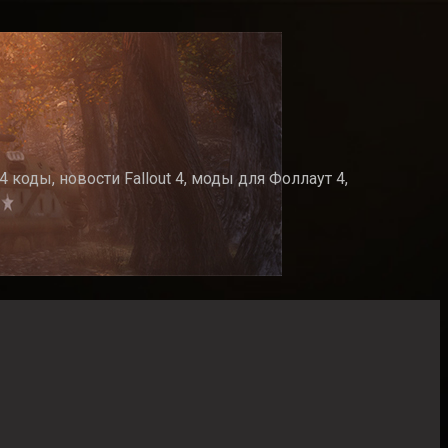
 коды, новости Fallout 4, моды для Фоллаут 4,