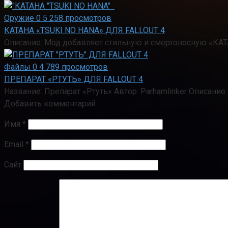
Оружие
0
5 258 просмотров
КАТАНА «TSUKI NO HANA» ДЛЯ FALLOUT 4
Описание: Мод добавляет стильную и смертоносную «КА
Файлы
0
4 789 просмотров
ПРЕПАРАТ «РТУТЬ» ДЛЯ FALLOUT 4
Название: Препарат «Ртуть» Автор: Parhamlinker Описани
Добавить комментарий
Имя
*
Email
*
Сайт