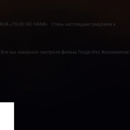
ТАНА «TSUKI NO HANA» Стань настоящим самураем и
е: Все вы наверное смотрели фильм Люди Икс Апокалипсис 