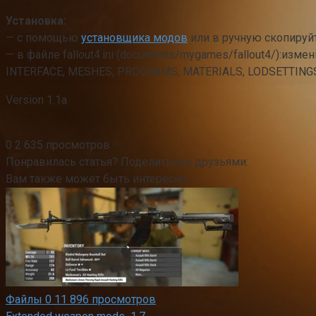
Установка:
— с помощью
установщика модов
или в ручную скопируйт
— в файле fallout4.ini (documents/mygames/fallout4/):изме
INTERFACE, MESHES, PROGRAMS, MATERIALS, LODSETTINGS,
Version 1.1a
0
2 635 просмотров
Понравилась статья? Поделиться с друзьями:
Вам также может быть интересно
Файлы
0
11 896 просмотров