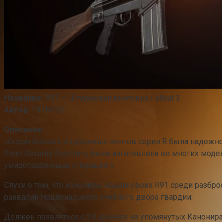
Название:
R91 — Штурмовая винтовка Fallout 3
Автор:
T41NT3D
Описание:
«Серия боевых штурмовых винтов серии R была надежно 
Stent Security Solutions, была изготовлена ​​во многих 
умиротворяющих операций ».
Слухи о том, что канониры нашли своих R91 среди разбр
развалин Национального учебного двора гвардии.
Должен появляться c 24 уровнях на упомянутых Канонира