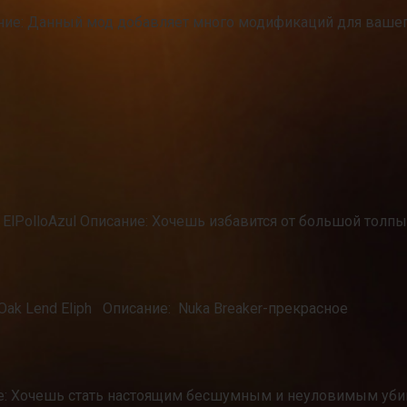
ание: Данный мод добавляет много модификаций для ваше
: ElPolloAzul Описание: Хочешь избавится от большой толп
d Oak Lend Eliph Описание: Nuka Breaker-прекрасное
ние: Хочешь стать настоящим бесшумным и неуловимым уби