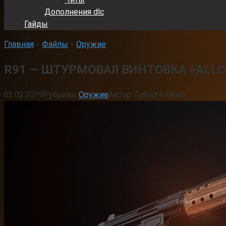
Дополнения dlc
Гайды
Главная
»
Файлы
»
Оружие
R91 — ШТУРМОВАЯ ВИНТОВКА FALLOU
02.02.2019
Рубрика:
Оружие
Автор:
Fallout4-Mods