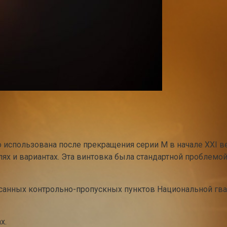
использована после прекращения серии M в начале XXI в
моделях и вариантах. Эта винтовка была стандартной пробле
осанных контрольно-пропускных пунктов Национальной гв
х.