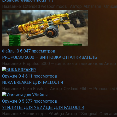
Extended weapon mods 1.7
Название: Extended weapon mods Автор: Akhanami Опис
Файлы
0
6 047 просмотров
PROPULSO 5000 — ВИНТОВКА ОТТАЛКИВАТЕЛЬ
Название: Propulso 5000 — винтовка отталкиватель Автор
Оружие
0
4 611 просмотров
NUKA BREAKER ДЛЯ FALLOUT 4
Название: Nuka Breaker Автор: Oakland Elliff — Pronounce
Оружие
0
5 577 просмотров
УТИЛИТЫ ДЛЯ УБИЙЦЫ ДЛЯ FALLOUT 4
Название: Утилиты для Убийцы Автор: TSoriginaL Описа