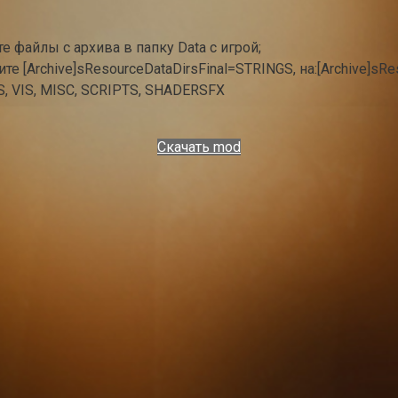
е файлы с архива в папку Data с игрой;
ните [Archive]sResourceDataDirsFinal=STRINGS, на:[Archive]
 VIS, MISC, SCRIPTS, SHADERSFX
Скачать mod