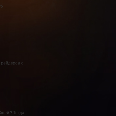
го
ы рейдеров с
йцей ? Тогда