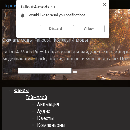
Перейти к контенту
fallout4-mods.ru
Would like to send you notifications
Discard
Allow
Скачать моды Fallout4, Фоллаут 4 моды
Fallout4-Mods.Ru — Только у нас вы найдете самые интерес
модификации, mods, статьи, анонсы и многое другое. При
Поиск:
Файлы
Геймплей
Анимация
Аудио
Квесты
Компаньоны