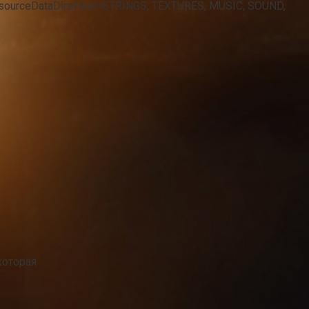
sResourceDataDirsFinal=STRINGS, TEXTURES, MUSIC, SOUND,
которая