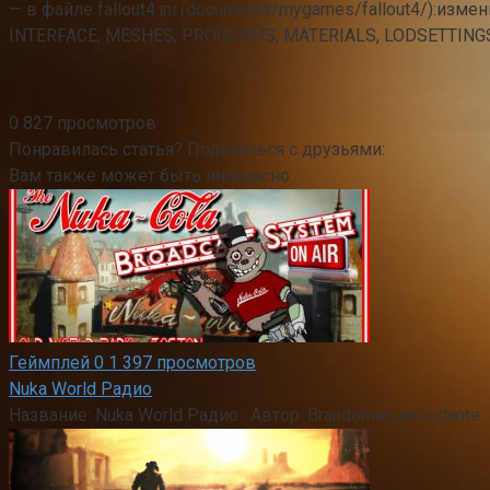
— в файле fallout4.ini (documents/mygames/fallout4/):изме
INTERFACE, MESHES, PROGRAMS, MATERIALS, LODSETTINGS,
0
827 просмотров
Понравилась статья? Поделиться с друзьями:
Вам также может быть интересно
Геймплей
0
1 397 просмотров
Nuka World Радио
Название: Nuka World Радио. Автор: Brandoman and cdant