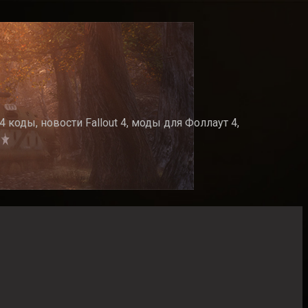
 коды, новости Fallout 4, моды для Фоллаут 4,