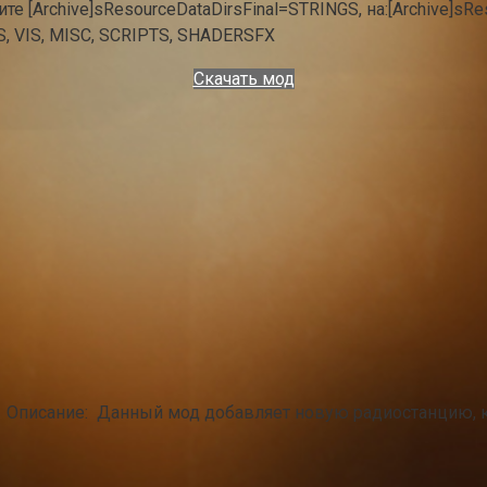
ните [Archive]sResourceDataDirsFinal=STRINGS, на:[Archive]
 VIS, MISC, SCRIPTS, SHADERSFX
Скачать мод
e . Описание: Данный мод добавляет новую радиостанцию, 