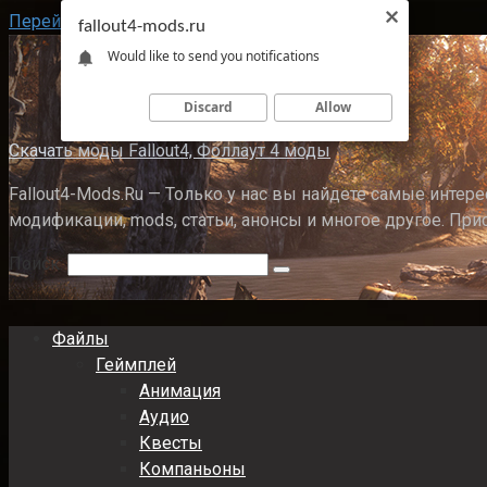
Перейти к контенту
fallout4-mods.ru
Would like to send you notifications
Discard
Allow
Скачать моды Fallout4, Фоллаут 4 моды
Fallout4-Mods.Ru — Только у нас вы найдете самые интерес
модификации, mods, статьи, анонсы и многое другое. При
Поиск:
Файлы
Геймплей
Анимация
Аудио
Квесты
Компаньоны