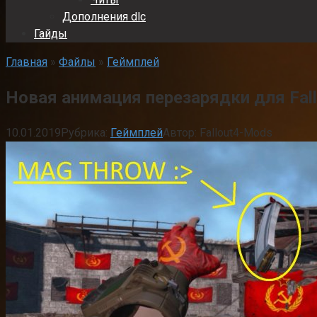
Дополнения dlc
Гайды
Главная
»
Файлы
»
Геймплей
Новая анимация перезарядки для Fall
10.01.2019
Рубрика:
Геймплей
Автор:
Fallout4-Mods