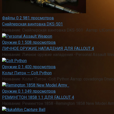
Файлы
0
2 981 просмотров
Снайперская винтовка DKS-501
Название: Снайперская винтовка DKS-501 Автор: LtComm
Оружие
0
1 508 просмотров
ЛИЧНОЕ ОРУЖИЕ НАПАДЕНИЯ ДЛЯ FALLOUT 4
Название: Личное оружие нападения -Personal Assault W
Оружие
0
1 400 просмотров
Кольт Питон — Colt Python
Название: Кольт Питон -Colt Python Автор: covadonga Опи
Оружие
0
1 349 просмотров
РЕМИНГТОН 1858 1.1 ДЛЯ FALLOUT 4
Название: Ремингтон 1858 -Remington 1858 New Model A