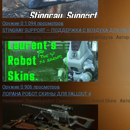
Оружие
0
1 094 просмотров
STINGRAY SUPPORT — ПОДДЕРЖКА С ВОЗДУХА ДЛЯ FALL
Название: Stingray Support — Поддержка с воздуха Авто
Оружие
0
906 просмотров
ЛОРАНА РОБОТ СКИНЫ ДЛЯ FALLOUT 4
Название: Лорана робот Скины-Laurent’s Robot Skins Авт