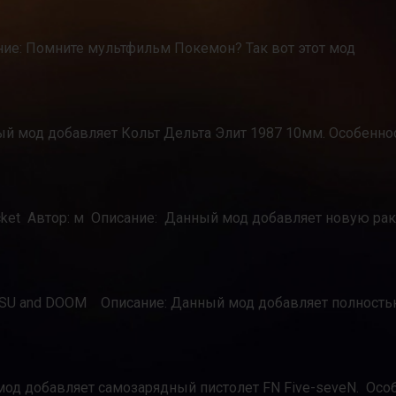
ание: Помните мультфильм Покемон? Так вот этот мод
ный мод добавляет Кольт Дельта Элит 1987 10мм. Особеннос
Rocket Автор: м Описание: Данный мод добавляет новую ра
BATSU and DOOM Описание: Данный мод добавляет полност
мод добавляет самозарядный пистолет FN Five-seveN. Осо