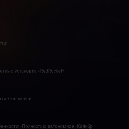
ти:
кетную установку «RedRocket»
ью автономный
бенности: -Полностью автономное -Калибр