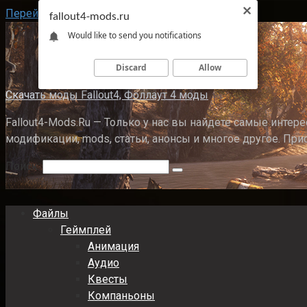
Перейти к контенту
fallout4-mods.ru
Would like to send you notifications
Discard
Allow
Скачать моды Fallout4, Фоллаут 4 моды
Fallout4-Mods.Ru — Только у нас вы найдете самые интерес
модификации, mods, статьи, анонсы и многое другое. При
Поиск:
Файлы
Геймплей
Анимация
Аудио
Квесты
Компаньоны