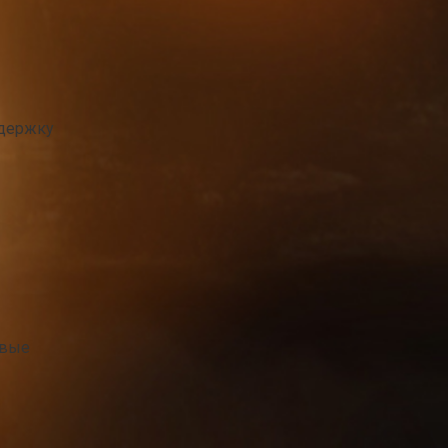
ддержку
овые