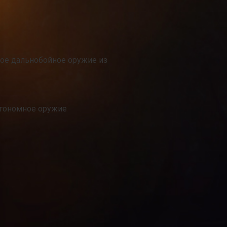
тое дальнобойное оружие из
автономное оружие