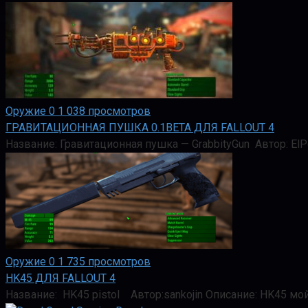
Оружие
0
1 038 просмотров
ГРАВИТАЦИОННАЯ ПУШКА 0.1BETA ДЛЯ FALLOUT 4
Название: Гравитационная пушка — GrabbityGun Автор: ElP
Оружие
0
1 735 просмотров
HK45 ДЛЯ FALLOUT 4
Название: HK45 pistol Автор:sankojin Описание: HK45 мо