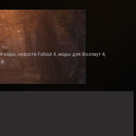
 коды, новости Fallout 4, моды для Фоллаут 4,