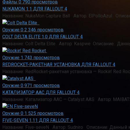
Файлы
0
790 просмотров
NUKAMON 1.1 ДЛЯ FALLOUT 4
Название: NukaMon Capture Ball Автор: ElPolloAzul Опис
Оружие
0
2 346 просмотров
COLT DELTA ELITE 1.0 ДЛЯ FALLOUT 4
Название: Colt Delta Elite Автор: Kaspwe Описание: Дан
Оружие
1
743 просмотров
REDROCKET-РАКЕТНАЯ УСТАНОВКА ДЛЯ FALLOUT 4
Название: RedRocket-ракетная установка — Rockin’ Red 
Оружие
0
971 просмотров
КАТАЛИЗАТОР ААС ДЛЯ FALLOUT 4
Название: Катализатор ААС — Catalyst AAS Автор: MAI
Оружие
0
1 525 просмотров
FIVE-SEVEN 1.11 ДЛЯ FALLOUT 4
Название: Five-seveN Автор: Sudniro Описание: Данный 