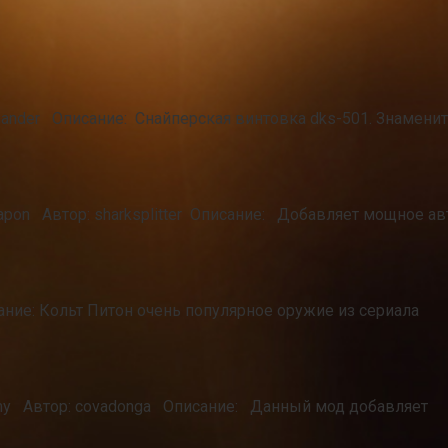
ander Описание: Снайперская винтовка dks-501. Знамени
eapon Автор: sharksplitter Описание: Добавляет мощное 
сание: Кольт Питон очень популярное оружие из сериала
rmy Автор: covadonga Описание: Данный мод добавляет