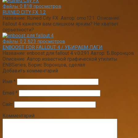
Файлы
0
818 просмотров
RUINED CITY FX 1.2
Название: Ruined City FX Автор: omo121 Описание:
Fallout 4 кажется вам слишком ярким? Не хватает
серьезности?
Файлы
0
2 623 просмотров
ENBOOST FOR FALLOUT 4 / УБИРАЕМ ЛАГИ
Название: enboost для fallout 4 v.0.291 Автор: Б.Воронцов
Описание: Автор известной графической утилиты
ENBSeries, Борис Воронцов, сделал
Добавить комментарий
Имя
*
Email
*
Сайт
Комментарий