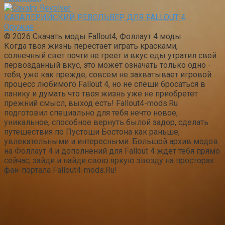
КАВАЛЕРИЙСКИЙ РЕВОЛЬВЕР ДЛЯ FALLOUT 4
Оружие
© 2026 Скачать моды Fallout4, Фоллаут 4 моды
Когда твоя жизнь перестает играть красками,
солнечный свет почти не греет и вкус еды утратил свой
первозданный вкус, это может означать только одно -
тебя, уже как прежде, совсем не захватывает игровой
процесс любимого Fallout 4, но не спеши бросаться в
панику и думать что твоя жизнь уже не приобретет
прежний смысл, выход есть! Fallout4-mods.Ru
подготовил специально для тебя нечто новое,
уникальное, способное вернуть былой задор, сделать
путешествия по Пустоши Бостона как раньше,
увлекательными и интересными. Большой архив модов
на Фоллаут 4 и дополнений для Fallout 4 ждет тебя прямо
сейчас, зайди и найди свою яркую звезду на просторах
фан-портала Fallout4-mods.Ru!