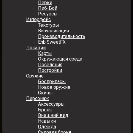
Перки
Пиб-Бой
Ресурсы
Интерфейс
Текстуры
Визуализация
Производительность
Enb,SweetFX
Локации
Карты
Окружающая среда
Поселения
Постройки
Оружие
Боеприпасы
Новое оружие
Скины
Персонаж
Аксессуары
Броня
Внешний вид
Навыки
Одежда
Силовая броня