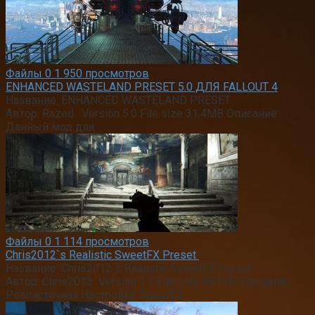
Файлы
0
1 950 просмотров
ENHANCED WASTELAND PRESET 5.0 ДЛЯ FALLOUT 4
Название: ENHANCED WASTELAND PRESET.
Автор: Razed. Version 5.0 File size 31.4MB Описание:
Данный мод для
Файлы
0
1 114 просмотров
Chris2012`s Realistic SweetFX Preset
Название: Chris2012`s Realistic SweetFX Preset
Автор: Chris2012 Version 1.1 File size 881KB Описание:
Реалистичная Настройка SweetFX