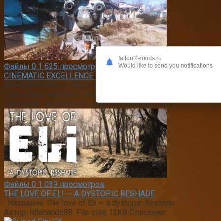
fallout4-mods.ru
Файлы
0
1 625 просмотров
Would like to send you notifications
CINEMATIC EXCELLENCE RESHADE PRESET 5.4
Автор:Archalyus . Версия:5.5. Перевод:не требуется .
Название:CINEMATIC EXCELLENCE RESHADE PRESET.
Описание: Изменение графической картинки
Файлы
0
1 039 просмотров
THE LOVE OF ELI — A DYSTOPIC RESHADE
Название: The love of Eli — a dystopic Reshade
Автор: Idlehands88 File size 12KB Описание: