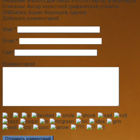
Название: enboost для fallout 4 v.0.291 Автор: Б.Воронцов
Описание: Автор известной графической утилиты
ENBSeries, Борис Воронцов, сделал
Добавить комментарий
Имя
*
Email
*
Сайт
Комментарий