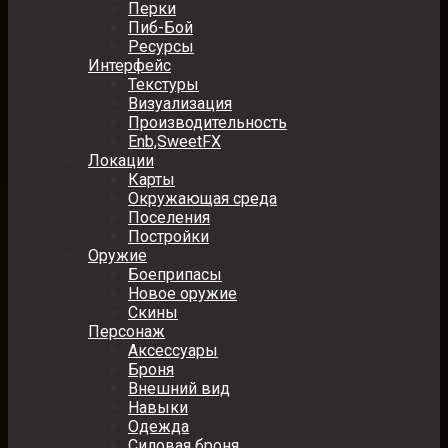
Перки
Пиб-Бой
Ресурсы
Интерфейс
Текстуры
Визуализация
Производительность
Enb,SweetFX
Локации
Карты
Окружающая среда
Поселения
Постройки
Оружие
Боеприпасы
Новое оружие
Скины
Персонаж
Аксессуары
Броня
Внешний вид
Навыки
Одежда
Силовая броня