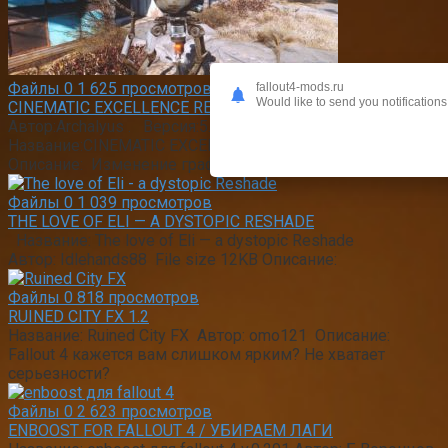
Файлы
0
1 625 просмотров
fallout4-mods.ru
Would like to send you notifications
CINEMATIC EXCELLENCE RESHADE PRESET 5.4
Автор:Archalyus . Версия:5.5. Перевод:не требуется .
Название:CINEMATIC EXCELLENCE RESHADE PRESET.
Описание: Изменение графической картинки
Файлы
0
1 039 просмотров
THE LOVE OF ELI — A DYSTOPIC RESHADE
Название: The love of Eli — a dystopic Reshade
Автор: Idlehands88 File size 12KB Описание:
Файлы
0
818 просмотров
RUINED CITY FX 1.2
Название: Ruined City FX Автор: omo121 Описание:
Fallout 4 кажется вам слишком ярким? Не хватает
серьезности?
Файлы
0
2 623 просмотров
ENBOOST FOR FALLOUT 4 / УБИРАЕМ ЛАГИ