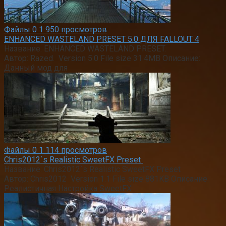
Файлы
0
1 950 просмотров
ENHANCED WASTELAND PRESET 5.0 ДЛЯ FALLOUT 4
Название: ENHANCED WASTELAND PRESET.
Автор: Razed. Version 5.0 File size 31.4MB Описание:
Данный мод для
Файлы
0
1 114 просмотров
Chris2012`s Realistic SweetFX Preset
Название: Chris2012`s Realistic SweetFX Preset
Автор: Chris2012 Version 1.1 File size 881KB Описание:
Реалистичная Настройка SweetFX