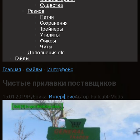
Существа
Разное
Патчи
Сохранения
Трейнеры
Утилиты
Фиксы
Читы
Дополнения dlc
Гайды
Главная
»
Файлы
»
Интерфейс
Чистые прилавки поставщиков
15.01.2019
Рубрика:
Интерфейс
Автор:
Fallout4-Mods