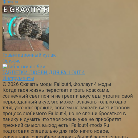
Файлы
Гравитационный кулак
Оружие
ТАБЛЕТКИ ЛЮБВИ ДЛЯ FALLOUT 4
Инструменты
© 2026 Скачать моды Fallout4, Фоллаут 4 моды
Когда твоя жизнь перестает играть красками,
солнечный свет почти не греет и вкус еды утратил свой
первозданный вкус, это может означать только одно -
тебя, уже как прежде, совсем не захватывает игровой
процесс любимого Fallout 4, но не спеши бросаться в
панику и думать что твоя жизнь уже не приобретет
прежний смысл, выход есть! Fallout4-mods.Ru
подготовил специально для тебя нечто новое,
уникальное, способное вернуть былой задор, сделать