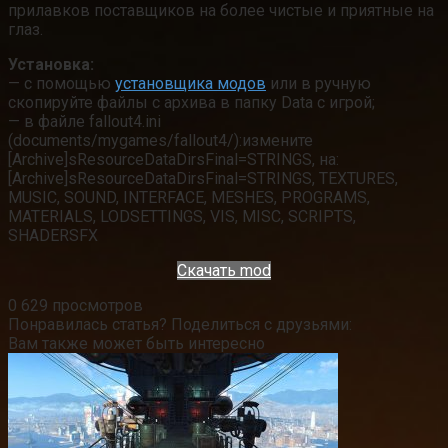
прилавков поставщиков на более чистые и приятные на
глаз.
Установка:
— с помощью
установщика модов
или в ручную
скопируйте файлы с архива в папку Data с игрой;
— в файле fallout4.ini
(documents/mygames/fallout4/):измените
[Archive]sResourceDataDirsFinal=STRINGS, на:
[Archive]sResourceDataDirsFinal=STRINGS, TEXTURES,
MUSIC, SOUND, INTERFACE, MESHES, PROGRAMS,
MATERIALS, LODSETTINGS, VIS, MISC, SCRIPTS,
SHADERSFX
Скачать mod
0
629 просмотров
Понравилась статья? Поделиться с друзьями:
Вам также может быть интересно