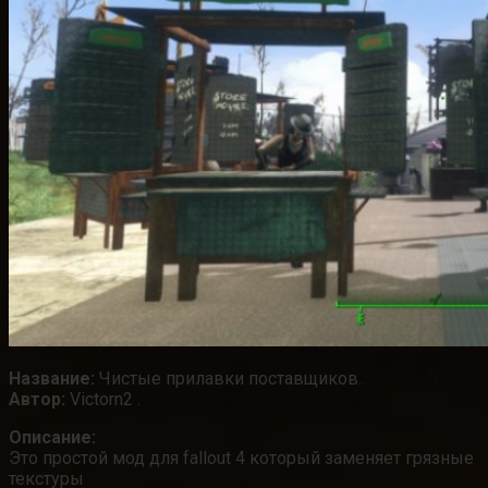
Название:
Чистые прилавки поставщиков.
Автор:
Victorn2 .
Описание:
Это простой мод для fallout 4 который заменяет грязные
текстуры