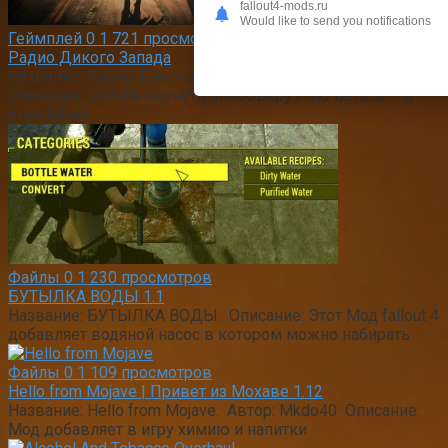
fallout4-mods.ru
Would like to send you notifications
Геймплей
0
1 721 просмотров
Радио Дикого Запада
Название: Радио Дикого Запада. Автор: XxjrotherxX .
Описание: Хотите вернуть атмосферу Нью Вегаса — В
игре fallout
Файлы
0
1 230 просмотров
БУТЫЛКА ВОДЫ 1.1
Название: БУТЫЛКА ВОДЫ. Описание: Этот Мод fallout 4
добавляет водяной насос в котором можно набирать
Файлы
0
1 109 просмотров
Hello from Mojave | Привет из Мохаве 1.12
Название: Hello from Mojave. Автор: Mkdo40 Описание:
Мод добавляет в игру химию и напитки