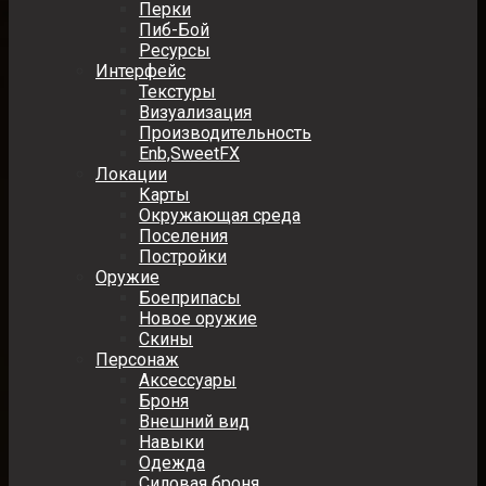
Перки
Пиб-Бой
Ресурсы
Интерфейс
Текстуры
Визуализация
Производительность
Enb,SweetFX
Локации
Карты
Окружающая среда
Поселения
Постройки
Оружие
Боеприпасы
Новое оружие
Скины
Персонаж
Аксессуары
Броня
Внешний вид
Навыки
Одежда
Силовая броня