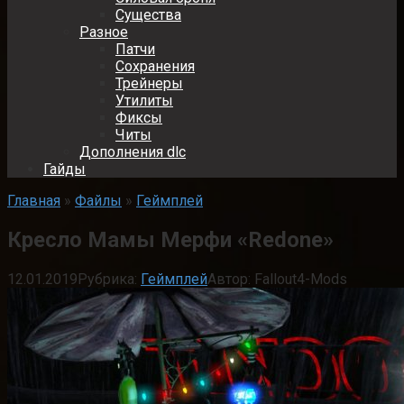
Существа
Разное
Патчи
Сохранения
Трейнеры
Утилиты
Фиксы
Читы
Дополнения dlc
Гайды
Главная
»
Файлы
»
Геймплей
Кресло Мамы Мерфи «Redone»
12.01.2019
Рубрика:
Геймплей
Автор:
Fallout4-Mods