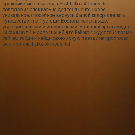
прежний смысл, выход есть! Fallout4-mods.Ru
подготовил специально для тебя нечто новое,
уникальное, способное вернуть былой задор, сделать
путешествия по Пустоши Бостона как раньше,
увлекательными и интересными. Большой архив модов
на Фоллаут 4 и дополнений для Fallout 4 ждет тебя прямо
сейчас, зайди и найди свою яркую звезду на просторах
фан-портала Fallout4-mods.Ru!