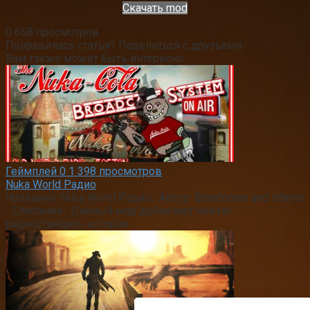
Скачать mod
0
668 просмотров
Понравилась статья? Поделиться с друзьями:
Вам также может быть интересно
Геймплей
0
1 398 просмотров
Nuka World Радио
Название: Nuka World Радио. Автор: Brandoman and cdante
. Описание: Данный мод добавляет новую
радиостанцию, которая