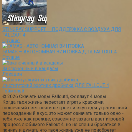
STINGRAY SUPPORT — ПОДДЕРЖКА С ВОЗДУХА ДЛЯ
FALLOUT 4
Оружие
FAMAS — АВТОНОМНАЯ ВИНТОВКА ДЛЯ FALLOUT 4
Оружие
Заключенный в кандалы
Локации
Институтский охотник дробилка ДЛЯ FALLOUT 4
Геймплей
© 2026 Скачать моды Fallout4, Фоллаут 4 моды
Когда твоя жизнь перестает играть красками,
солнечный свет почти не греет и вкус еды утратил свой
первозданный вкус, это может означать только одно -
тебя, уже как прежде, совсем не захватывает игровой
процесс любимого Fallout 4, но не спеши бросаться в
панику и думать что твоя жизнь уже не приобретет