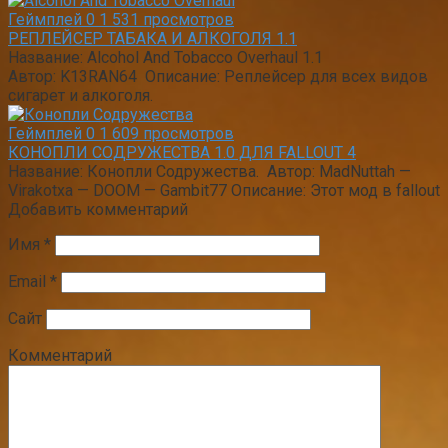
Геймплей
0
1 531 просмотров
РЕПЛЕЙСЕР ТАБАКА И АЛКОГОЛЯ 1.1
Название: Alcohol And Tobacco Overhaul 1.1
Автор: K13RAN64 Описание: Реплейсер для всех видов
сигарет и алкоголя.
Геймплей
0
1 609 просмотров
КОНОПЛИ СОДРУЖЕСТВА 1.0 ДЛЯ FALLOUT 4
Название: Конопли Содружества. Автор: MadNuttah —
Virakotxa — DOOM — Gambit77 Описание: Этот мод в fallout
Добавить комментарий
Имя
*
Email
*
Сайт
Комментарий