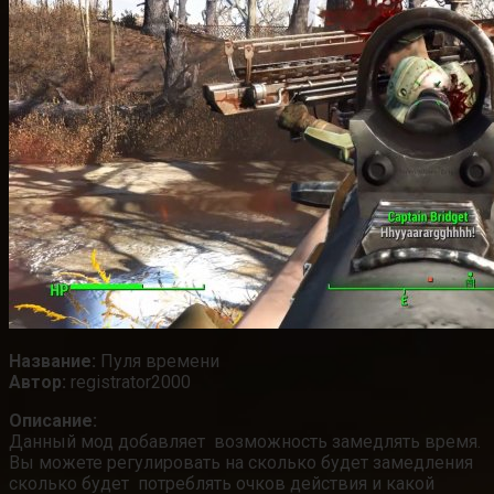
Название:
Пуля времени
Автор:
registrator2000
Описание:
Данный мод добавляет возможность замедлять время
.
Вы можете регулировать на сколько будет замедления
сколько будет
потреблять очков действия и какой