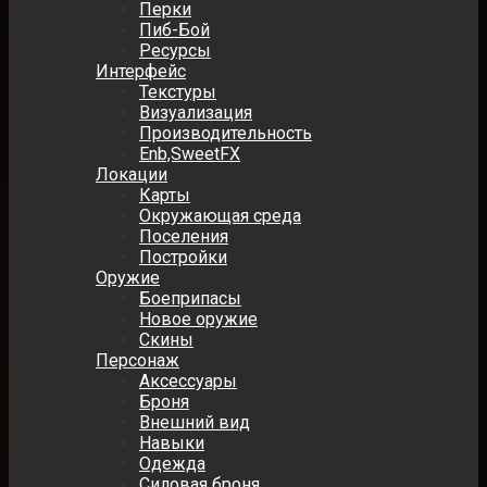
Перки
Пиб-Бой
Ресурсы
Интерфейс
Текстуры
Визуализация
Производительность
Enb,SweetFX
Локации
Карты
Окружающая среда
Поселения
Постройки
Оружие
Боеприпасы
Новое оружие
Скины
Персонаж
Аксессуары
Броня
Внешний вид
Навыки
Одежда
Силовая броня