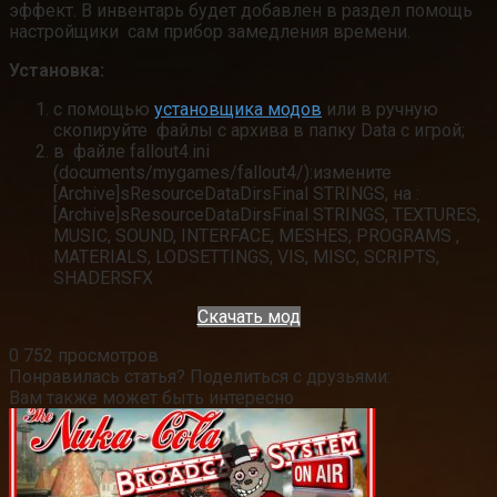
эффект
. В инвентарь будет добавлен в раздел помощь
настройщики
сам прибор замедления времени
.
Установка:
с помощью
установщика модов
или в ручную
скопируйте
файлы с архива в папку Data с игрой;
в
файле fallout4
.ini
(documents/mygames/fallout4/):измените
[Archive]sResourceDataDirsFinal STRINGS, на
:
[Archive]sResourceDataDirsFinal STRINGS, TEXTURES,
MUSIC, SOUND, INTERFACE, MESHES, PROGRAMS
,
MATERIALS, LODSETTINGS, VIS, MISC, SCRIPTS,
SHADERSFX
Скачать мод
0
752 просмотров
Понравилась статья? Поделиться с друзьями:
Вам также может быть интересно