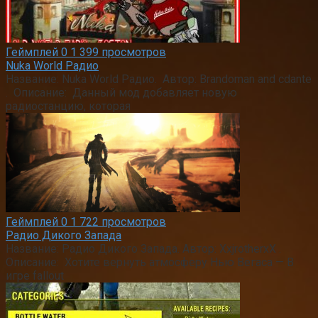
Геймплей
0
1 399 просмотров
Nuka World Радио
Название: Nuka World Радио. Автор: Brandoman and cdante
. Описание: Данный мод добавляет новую
радиостанцию, которая
Геймплей
0
1 722 просмотров
Радио Дикого Запада
Название: Радио Дикого Запада. Автор: XxjrotherxX .
Описание: Хотите вернуть атмосферу Нью Вегаса — В
игре fallout