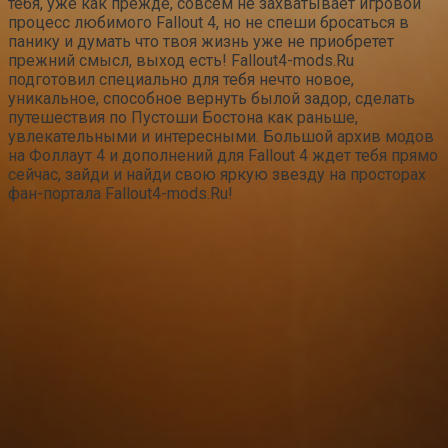
тебя, уже как прежде, совсем не захватывает игровой
процесс любимого Fallout 4, но не спеши бросаться в
панику и думать что твоя жизнь уже не приобретет
прежний смысл, выход есть! Fallout4-mods.Ru
подготовил специально для тебя нечто новое,
уникальное, способное вернуть былой задор, сделать
путешествия по Пустоши Бостона как раньше,
увлекательными и интересными. Большой архив модов
на Фоллаут 4 и дополнений для Fallout 4 ждет тебя прямо
сейчас, зайди и найди свою яркую звезду на просторах
фан-портала Fallout4-mods.Ru!