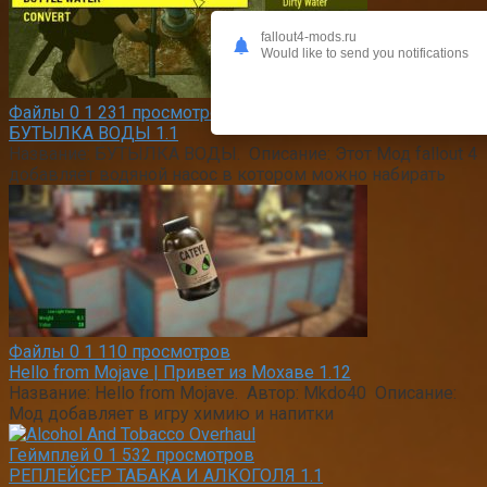
fallout4-mods.ru
Would like to send you notifications
Файлы
0
1 231 просмотров
БУТЫЛКА ВОДЫ 1.1
Название: БУТЫЛКА ВОДЫ. Описание: Этот Мод fallout 4
добавляет водяной насос в котором можно набирать
Файлы
0
1 110 просмотров
Hello from Mojave | Привет из Мохаве 1.12
Название: Hello from Mojave. Автор: Mkdo40 Описание:
Мод добавляет в игру химию и напитки
Геймплей
0
1 532 просмотров
РЕПЛЕЙСЕР ТАБАКА И АЛКОГОЛЯ 1.1