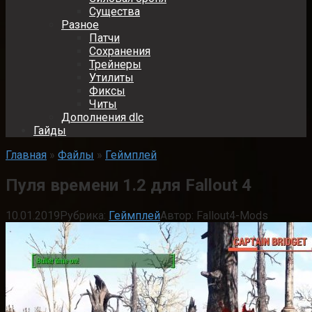
Существа
Разное
Патчи
Сохранения
Трейнеры
Утилиты
Фиксы
Читы
Дополнения dlc
Гайды
Главная
»
Файлы
»
Геймплей
Пуля времени 1.2 для Fallout 4
10.01.2019
Рубрика:
Геймплей
Автор:
Fallout4-Mods