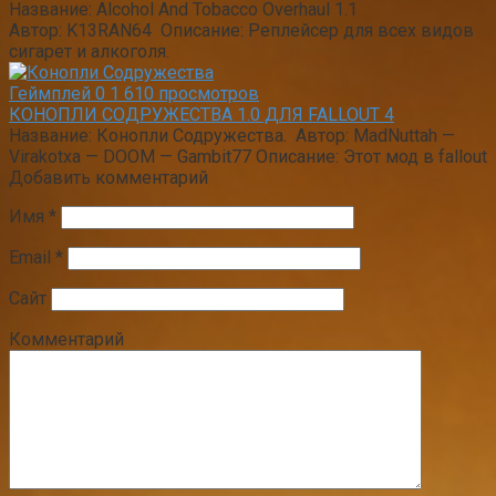
Название: Alcohol And Tobacco Overhaul 1.1
Автор: K13RAN64 Описание: Реплейсер для всех видов
сигарет и алкоголя.
Геймплей
0
1 610 просмотров
КОНОПЛИ СОДРУЖЕСТВА 1.0 ДЛЯ FALLOUT 4
Название: Конопли Содружества. Автор: MadNuttah —
Virakotxa — DOOM — Gambit77 Описание: Этот мод в fallout
Добавить комментарий
Имя
*
Email
*
Сайт
Комментарий