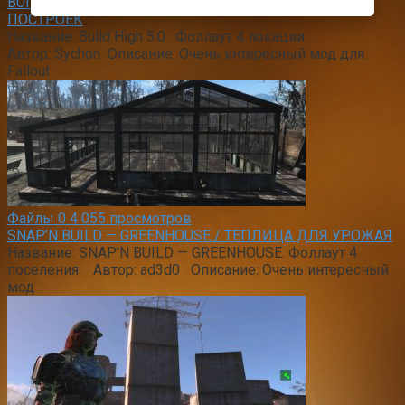
BUILD HIGH / УВЕЛИЧЕННЫЙ ЛИМИТ НА ВЫСОТУ
ПОСТРОЕК
Название: Build High 5.0. Фоллаут 4 локации
Автор: Sychon Описание: Очень интересный мод для
Fallout
Файлы
0
4 055 просмотров
SNAP’N BUILD — GREENHOUSE / ТЕПЛИЦА ДЛЯ УРОЖАЯ
Название: SNAP’N BUILD — GREENHOUSE. Фоллаут 4
поселения Автор: ad3d0 Описание: Очень интересный
мод