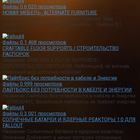
Файлы
0
6 020 просмотров
НОВАЯ МЕБЕЛЬ- ALTERNATE FURNITURE
Название:Новая мебель Alternate Furniture Мод
добавляет новые постройки (мебель) Version 5.1
Скачать с
Файлы
0
1 468 просмотров
CRAFTABLE FLOOR SUPPORTS / СТРОИТЕЛЬСТВО
РАСПОРОК
Название: CRAFTABLE FLOOR SUPPORTS /
СТРОИТЕЛЬСТВО РАСПОРОК Небольшой, но весьма
полезный мод который позволит
Файлы
0
999 просмотров
ЛАЙТБОКС БЕЗ ПОТРЕБНОСТИ В КАБЕЛЕ И ЭНЕРГИИ
Название:Лайтбокс без потребности в кабеле и Энергии
ОПИСАНИЕ: Ванильный лайтбоксы не требует энергии
Файлы
0
3 001 просмотров
СОЛНЕЧНЫЕ БАТАРЕИ И ЯДЕРНЫЕ РЕАКТОРЫ 1.0 ДЛЯ
FALLOUT
Название: Солнечные батареи и ядерные реакторы
Описание Добавляет в меню построек солнечные