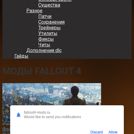
Существа
Разное
Патчи
Сохранения
Трейнеры
Утилиты
Фиксы
Читы
Дополнения dlc
Гайды
МОДЫ FALLOUT 4
fallout4-mods.ru
Would like to send you notifications
Файлы
0
5 449 просмотров
Discard
Allow