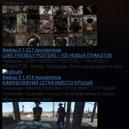
батареи и
Файлы
0
1 627 просмотров
LORE FRIENDLY POSTERS / 100 НОВЫХ ПЛАКОТОВ
Название: LORE FRIENDLY POSTERS / 100 НОВЫХ
ПЛАКОТОВ Автор: Описание: Этот мод добавит в игру
Файлы
0
1 414 просмотров
КАМУФЛЯЖНАЯ СЕТКА ВМЕСТО КРЫШИ
Название: КАМУФЛЯЖНАЯ СЕТКА ВМЕСТО КРЫШИ
Описание: Заменяет крышу на камуфляжную сетку .
Можно построить аван