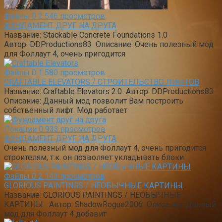
Файлы
0
2 546 просмотров
ФУНДАМЕНТ ДРУГ НА ДРУГА
Название: Stackable Concrete Foundations 1.0
Автор: DDProductions83 Описание: Очень полезный мод
для Фоллаут 4, очень пригодится
Файлы
0
1 580 просмотров
CRAFTABLE ELEVATORS / СТРОИТЕЛЬСТВО ЛИФТОВ
Название: Craftable Elevators 2.0 Автор: DDProductions83
Описание: Данный мод позволит Вам построить
собственный лифт. Мод работает
Локации
0
933 просмотров
ФУНДАМЕНТ ДРУГ НА ДРУГА
Очень полезный мод для Фоллаут 4, очень пригодится
строителям, т.к. он позволяет укладывать блоки
Файлы
0
2 143 просмотров
GLORIOUS PAINTINGS / НЕОБЫЧНЫЕ КАРТИНЫ
Название: GLORIOUS PAINTINGS / НЕОБЫЧНЫЕ
КАРТИНЫ Автор: ShadowRogue2006 Описание: Данный
мод для Фоллаут 4 добавит