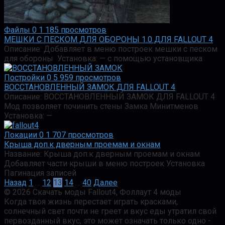
Файлы
0
1 185 просмотров
МЕШКИ С ПЕСКОМ ДЛЯ ОБОРОНЫ 1.0 ДЛЯ FALLOUT 4
Описание: Добавляет в меню построек мешки с песком
для обороны Установка: — с помощью установщика
Постройки
0
5 959 просмотров
ВОССТАНОВЛЕННЫЙ ЗАМОК ДЛЯ FALLOUT 4
Описание: ВОССТАНОВЛЕННЫЙ ЗАМОК ДЛЯ FALLOUT 4
Мод позволяет починить стены Замка Минитменов
Установка: —
Локации
0
1 707 просмотров
Крыша доп.к дверным проемам и окнам
Название: Крыша доп.к дверным проемам и окнам
Добавляет части крыши в меню построек Установка
Пагинация записей
Назад
1
…
12
13
14
…
40
Далее
© 2026 Скачать моды Fallout4, Фоллаут 4 моды
Когда твоя жизнь перестает играть красками,
солнечный свет почти не греет и вкус еды утратил свой
первозданный вкус, это может означать только одно -