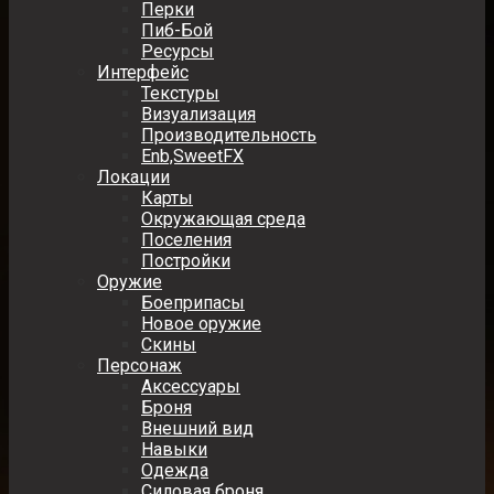
Перки
Пиб-Бой
Ресурсы
Интерфейс
Текстуры
Визуализация
Производительность
Enb,SweetFX
Локации
Карты
Окружающая среда
Поселения
Постройки
Оружие
Боеприпасы
Новое оружие
Скины
Персонаж
Аксессуары
Броня
Внешний вид
Навыки
Одежда
Силовая броня